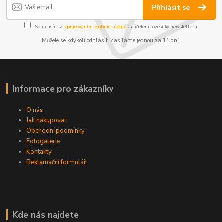
Přihlásit se
Souhlasím se
zpracováním osobních údajů
za účelem rozesílky newsletteru.
Můžete se kdykoli odhlásit. Zasíláme jednou za 14 dní.
Informace pro zákazníky
O nás
Jak nakupovat
Obchodní podmínky
Fotogalerie
Kontakty
Reklamační formulář
Kde nás najdete