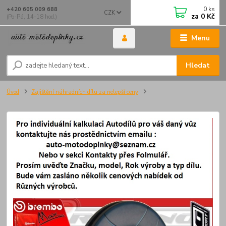
0
ks
+420 605 009 688
CZK
za
0 Kč
(Po-Pá, 14-18 hod.)
Menu
Hledat
Úvod
Zajištění náhradních dílu za nelepší ceny