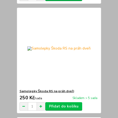
Samolepky Škoda RS na práh dveři
250 Kč
Skladem > 5 sada
/
sada
Přidat do košíku