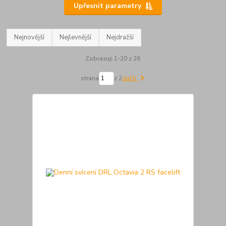
Upřesnit parametry
Nejnovější
Nejlevnější
Nejdražší
Zobrazuji 1-20 z 26
strana
z 2
další