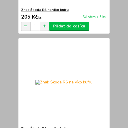
Znak Škoda RS na víko kufru
205 Kč
Skladem > 5 ks
/
ks
Přidat do košíku