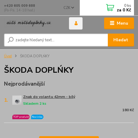
0
ks
+420 605 009 688
CZK
za
0 Kč
(Po-Pá, 14-18 hod.)
Menu
Hledat
Úvod
ŠKODA DOPLŃKY
ŠKODA DOPLŃKY
Nejprodávanější
Znak do volantu 42mm - bílý
1.
Skladem 2 ks
180 Kč
TOP produkt
Novinka