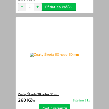
Přidat do košíku
Znaky Škoda 90 nebo 80 mm
260 Kč
Skladem 2 ks
/
ks
Zvolit variantu