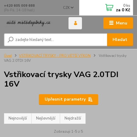
0
ks
+420 605 009 688
CZK
za
0 Kč
(Po-Pá, 14-18 hod.)
Menu
Hledat
Úvod
VSTŘIKOVACÍ TRYSKY - PRO VĚTŠÍ VÝKON
Vstřikovací trysky
VAG 2.0TDI 16V
Vstřikovací trysky VAG 2.0TDI
16V
Upřesnit parametry
Nejnovější
Nejlevnější
Nejdražší
Zobrazuji 1-5 z 5