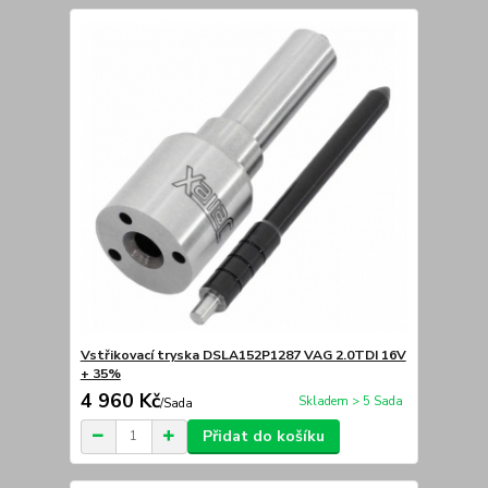
Vstřikovací tryska DSLA152P1287 VAG 2.0TDI 16V
+ 35%
4 960 Kč
Skladem > 5 Sada
/
Sada
Přidat do košíku