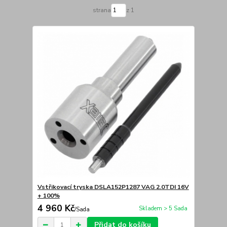
strana
z 1
Vstřikovací tryska DSLA152P1287 VAG 2.0TDI 16V
+ 100%
4 960 Kč
Skladem > 5 Sada
/
Sada
Přidat do košíku