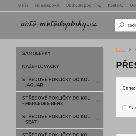
O nás
Jak nakupovat
Obchodní podmínky
Kontakty
Oc
Úvod
SAMOLEPKY
PŘE
NAŽEHLOVAČKY
STŘEDOVÉ POKLIČKY DO KOL
- JAGUAR
Cena:
STŘEDOVÉ POKLIČKY DO KOL
- MERCEDES BENZ
Skl
STŘEDOVÉ POKLIČKY DO KOL
- SEAT
STŘEDOVÉ POKLIČKY DO KOL