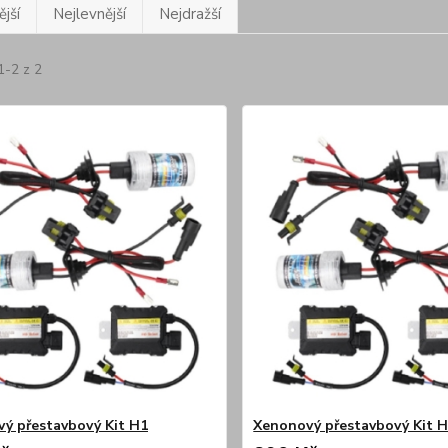
jší
Nejlevnější
Nejdražší
1-2 z 2
ý přestavbový Kit H1
Xenonový přestavbový Kit 