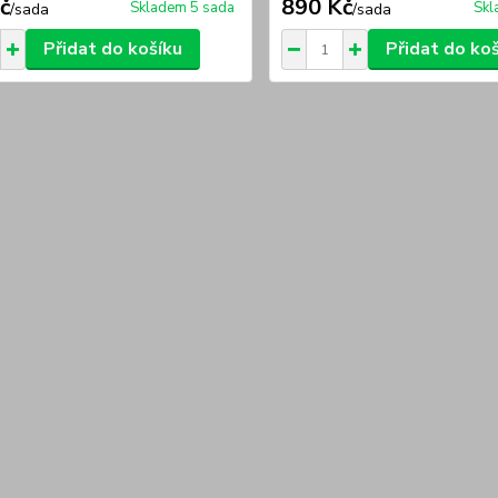
č
890 Kč
Skladem 5 sada
Skl
/
sada
/
sada
Přidat do košíku
Přidat do ko