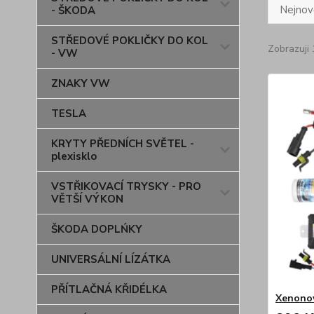
Nejnově
- ŠKODA
STŘEDOVÉ POKLIČKY DO KOL
Zobrazuji 
- VW
ZNAKY VW
TESLA
KRYTY PŘEDNÍCH SVĚTEL -
plexisklo
VSTŘIKOVACÍ TRYSKY - PRO
VĚTŠÍ VÝKON
ŠKODA DOPLŃKY
UNIVERSÁLNÍ LÍZÁTKA
PŘÍTLAČNÁ KŘIDÉLKA
Xenonov