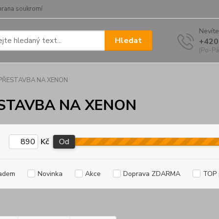
hrana soukromí
Nevíte
Hledat
+420
(Po-Pá
PŘESTAVBA NA XENON
STAVBA NA XENON
Kč
Od
adem
Novinka
Akce
Doprava ZDARMA
TOP 