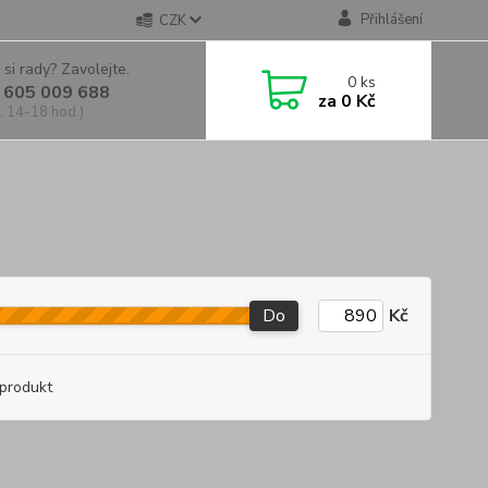
Přihlášení
CZK
 si rady? Zavolejte.
0
ks
 605 009 688
za
0 Kč
, 14-18 hod.)
Do
Kč
produkt