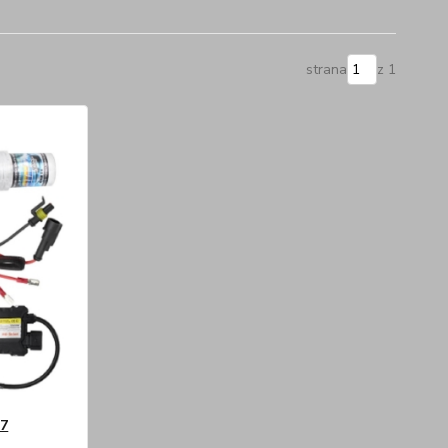
strana
z 1
H7