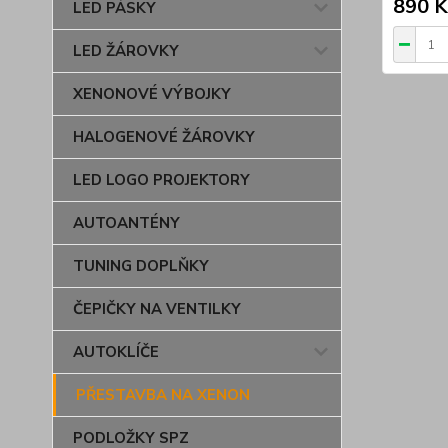
890 K
LED PÁSKY
LED ŽÁROVKY
XENONOVÉ VÝBOJKY
HALOGENOVÉ ŽÁROVKY
LED LOGO PROJEKTORY
AUTOANTÉNY
TUNING DOPLŇKY
ČEPIČKY NA VENTILKY
AUTOKLÍČE
PŘESTAVBA NA XENON
PODLOŽKY SPZ