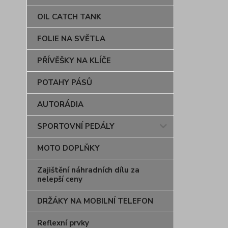
OIL CATCH TANK
FOLIE NA SVĚTLA
PŘÍVĚŠKY NA KLÍČE
POTAHY PÁSŮ
AUTORÁDIA
SPORTOVNÍ PEDÁLY
MOTO DOPLŇKY
Zajištění náhradních dílu za
nelepší ceny
DRŽÁKY NA MOBILNÍ TELEFON
Reflexní prvky