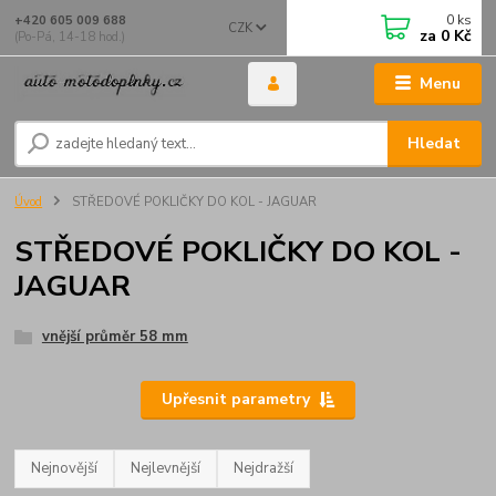
0
ks
+420 605 009 688
CZK
za
0 Kč
(Po-Pá, 14-18 hod.)
Menu
Hledat
Úvod
STŘEDOVÉ POKLIČKY DO KOL - JAGUAR
STŘEDOVÉ POKLIČKY DO KOL -
JAGUAR
vnější průměr 58 mm
Upřesnit parametry
Nejnovější
Nejlevnější
Nejdražší