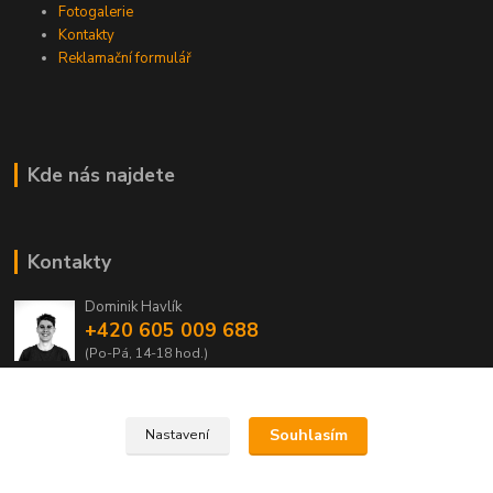
Fotogalerie
Kontakty
Reklamační formulář
Kde nás najdete
Kontakty
Dominik Havlík
+420 605 009 688
(Po-Pá, 14-18 hod.)
domca.havlik@centrum.cz
Souhlasím
Nastavení