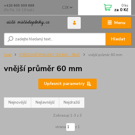
0
ks
+420 605 009 688
CZK
za
0 Kč
(Po-Pá, 14-18 hod.)
Menu
Hledat
Úvod
STŘEDOVÉ POKLIČKY DO KOL - SEAT
vnější průměr 60 mm
vnější průměr 60 mm
Upřesnit parametry
Nejnovější
Nejlevnější
Nejdražší
Zobrazuji 1-3 z 3
strana
z 1