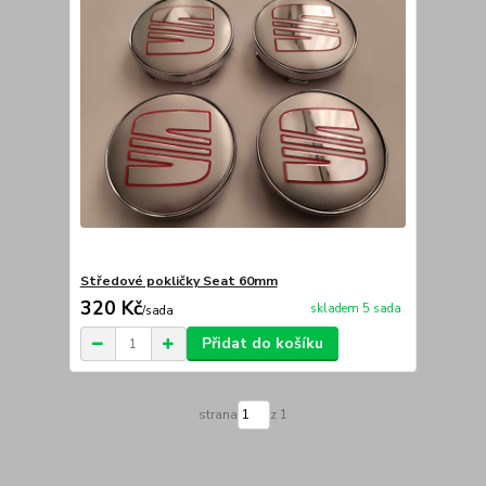
Středové pokličky Seat 60mm
320 Kč
skladem 5 sada
/
sada
Přidat do košíku
strana
z 1