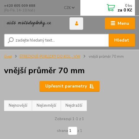
0
ks
+420 605 009 688
CZK
za
0 Kč
(Po-Pá, 14-18 hod.)
Menu
Hledat
Úvod
STŘEDOVÉ POKLIČKY DO KOL - VW
vnější průměr 70 mm
vnější průměr 70 mm
Upřesnit parametry
Nejnovější
Nejlevnější
Nejdražší
Zobrazuji 1-1 z 1
strana
z 1