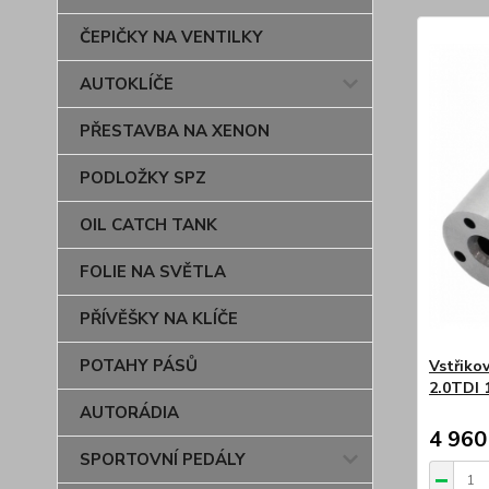
ČEPIČKY NA VENTILKY
AUTOKLÍČE
PŘESTAVBA NA XENON
PODLOŽKY SPZ
OIL CATCH TANK
FOLIE NA SVĚTLA
PŘÍVĚŠKY NA KLÍČE
POTAHY PÁSŮ
Vstřiko
2.0TDI 
AUTORÁDIA
4 960
SPORTOVNÍ PEDÁLY