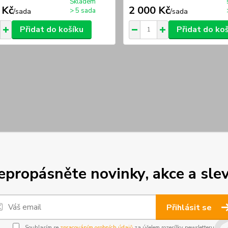
Skladem
 Kč
2 000 Kč
> 5 sada
/
sada
/
sada
Přidat do košíku
Přidat do ko
epropásněte novinky, akce a slev
Přihlásit se
Souhlasím se
zpracováním osobních údajů
za účelem rozesílky newsletteru.