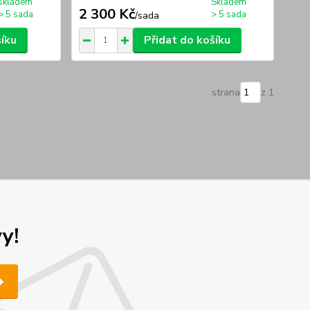
skladem
Skladem
2 300 Kč
> 5 sada
> 5 sada
/
sada
šíku
Přidat do košíku
strana
z 1
y!