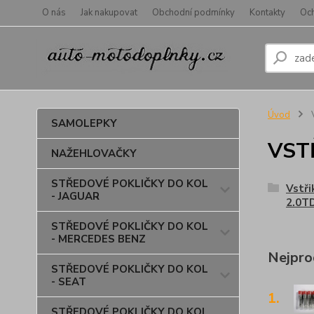
O nás
Jak nakupovat
Obchodní podmínky
Kontakty
Oc
Úvod
SAMOLEPKY
VST
NAŽEHLOVAČKY
STŘEDOVÉ POKLIČKY DO KOL
Vstři
- JAGUAR
2.0T
STŘEDOVÉ POKLIČKY DO KOL
- MERCEDES BENZ
Nejpro
STŘEDOVÉ POKLIČKY DO KOL
- SEAT
1.
STŘEDOVÉ POKLIČKY DO KOL