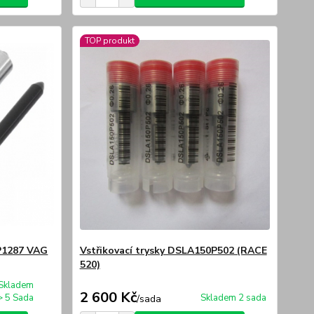
TOP produkt
2P1287 VAG
Vstřikovací trysky DSLA150P502 (RACE
520)
Skladem
2 600 Kč
> 5 Sada
Skladem 2 sada
/
sada