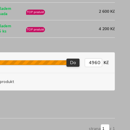
ladem
2 600 Kč
TOP produkt
sada
ladem
4 200 Kč
TOP produkt
5 ks
Do
Kč
produkt
strana
z 1