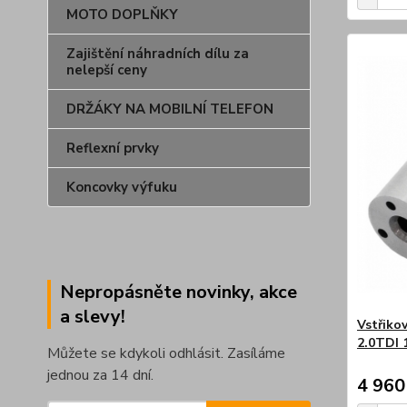
MOTO DOPLŇKY
Zajištění náhradních dílu za
nelepší ceny
DRŽÁKY NA MOBILNÍ TELEFON
Reflexní prvky
Koncovky výfuku
Nepropásněte novinky, akce
a slevy!
Vstřiko
2.0TDI 
Můžete se kdykoli odhlásit. Zasíláme
jednou za 14 dní.
4 960