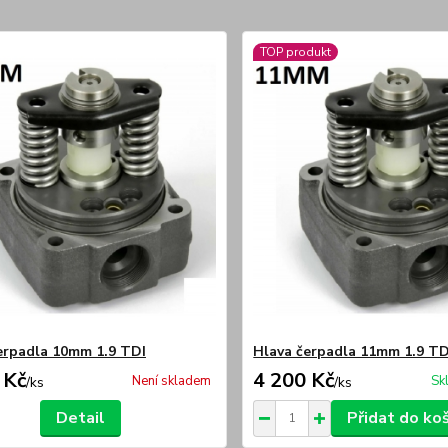
TOP produkt
erpadla 10mm 1.9 TDI
Hlava čerpadla 11mm 1.9 TD
 Kč
4 200 Kč
Není skladem
Sk
/
ks
/
ks
Detail
Přidat do ko