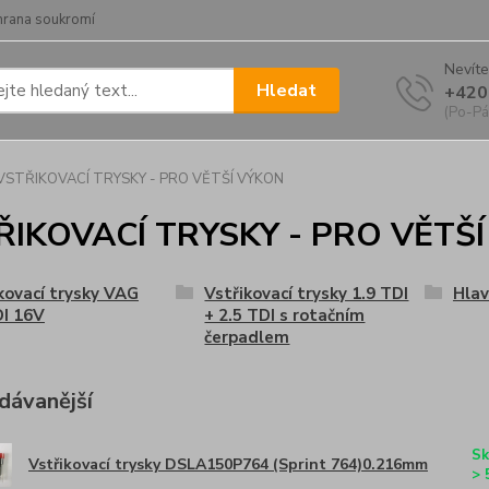
hrana soukromí
Nevíte
Hledat
+420
(Po-Pá
VSTŘIKOVACÍ TRYSKY - PRO VĚTŠÍ VÝKON
ŘIKOVACÍ TRYSKY - PRO VĚTŠ
kovací trysky VAG
Vstřikovací trysky 1.9 TDI
Hlav
DI 16V
+ 2.5 TDI s rotačním
čerpadlem
dávanější
Sk
Vstřikovací trysky DSLA150P764 (Sprint 764)0.216mm
> 