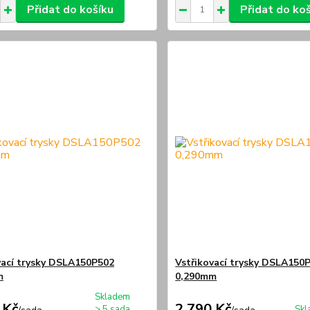
Přidat do košíku
Přidat do ko
vací trysky DSLA150P502
Vstřikovací trysky DSLA150
m
0,290mm
Skladem
 Kč
2 790 Kč
> 5 sada
Skl