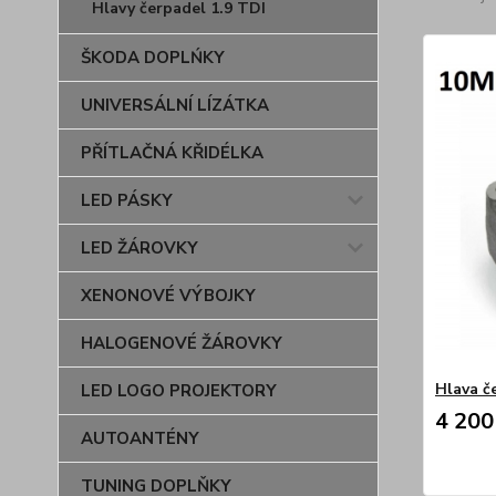
Hlavy čerpadel 1.9 TDI
ŠKODA DOPLŃKY
UNIVERSÁLNÍ LÍZÁTKA
PŘÍTLAČNÁ KŘIDÉLKA
LED PÁSKY
LED ŽÁROVKY
XENONOVÉ VÝBOJKY
HALOGENOVÉ ŽÁROVKY
Hlava č
LED LOGO PROJEKTORY
4 200
AUTOANTÉNY
TUNING DOPLŇKY