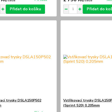
/
sada
/
sada
Přidat do košíku
Přidat do ko
vací trysky DSLA150P502
Vstřikovací trysky DSLA150
m
(Sprint 520) 0.205mm