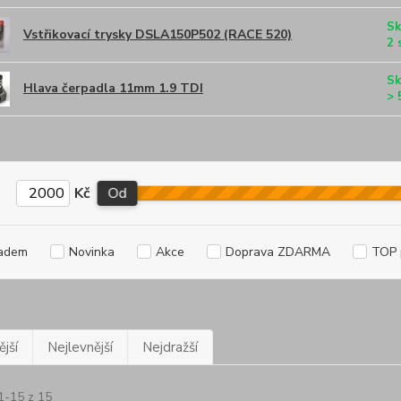
Sk
Vstřikovací trysky DSLA150P502 (RACE 520)
2 
Sk
Hlava čerpadla 11mm 1.9 TDI
> 
Kč
Od
adem
Novinka
Akce
Doprava ZDARMA
TOP 
jší
Nejlevnější
Nejdražší
1-15 z 15