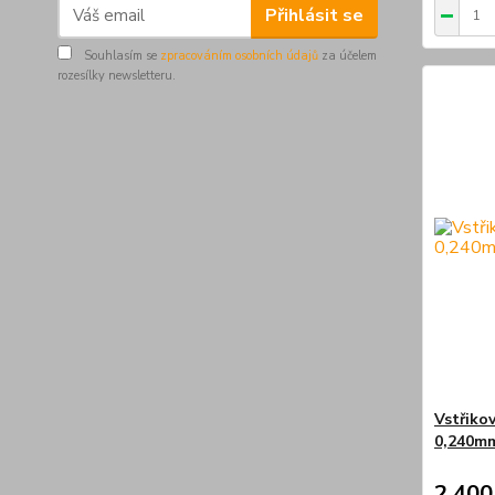
Přihlásit se
Souhlasím se
zpracováním osobních údajů
za účelem
rozesílky newsletteru.
Vstřiko
0,240m
2 400