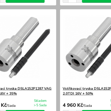
vací tryska DSLA152P1287 VAG
Vstřikovací tryska DSLA15
16V + 35%
2.0TDI 16V + 50%
Skladem
 Kč
4 960 Kč
> 5 Sada
/
Sada
/
Sada