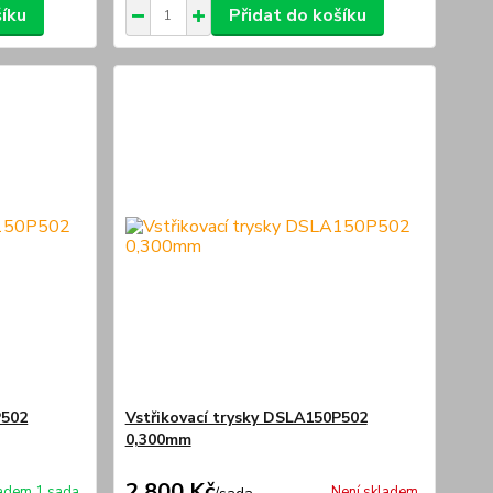
šíku
Přidat do košíku
P502
Vstřikovací trysky DSLA150P502
0,300mm
2 800 Kč
adem 1 sada
Není skladem