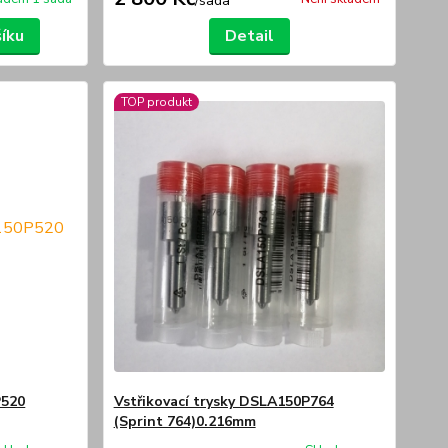
/
sada
šíku
Detail
TOP produkt
P520
Vstřikovací trysky DSLA150P764
(Sprint 764)0.216mm