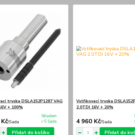
vací tryska DSLA152P1287 VAG
Vstřikovací tryska DSLA15
16V + 100%
2.0TDI 16V + 20%
Skladem
 Kč
4 960 Kč
> 5 Sada
/
Sada
/
Sada
Přidat do košíku
Přidat do ko