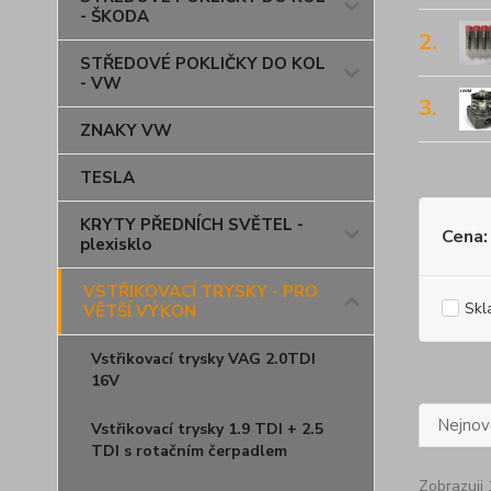
- ŠKODA
2.
STŘEDOVÉ POKLIČKY DO KOL
- VW
3.
ZNAKY VW
TESLA
KRYTY PŘEDNÍCH SVĚTEL -
Cena:
plexisklo
VSTŘIKOVACÍ TRYSKY - PRO
Skl
VĚTŠÍ VÝKON
Vstřikovací trysky VAG 2.0TDI
16V
Nejnově
Vstřikovací trysky 1.9 TDI + 2.5
TDI s rotačním čerpadlem
Zobrazuji 