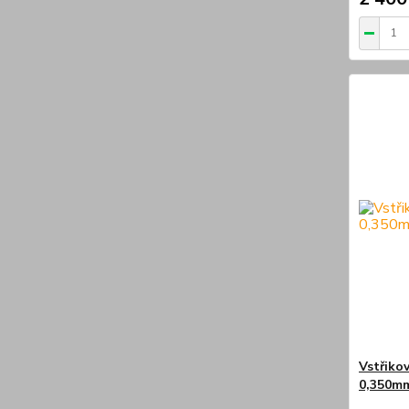
Vstřiko
0,350m