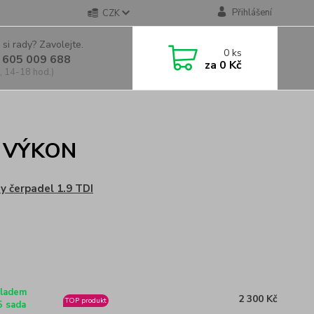
Přihlášení
CZK
 si rady? Zavolejte.
0
ks
 605 009 688
za
0 Kč
, 14-18 hod.)
Í VÝKON
y čerpadel 1.9 TDI
ladem
2 300 Kč
TOP produkt
5 sada