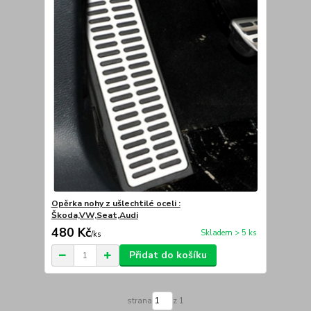
Opěrka nohy z ušlechtilé oceli :
Škoda,VW,Seat,Audi
480 Kč
Skladem > 5 ks
/
ks
Přidat do košíku
strana
z 1