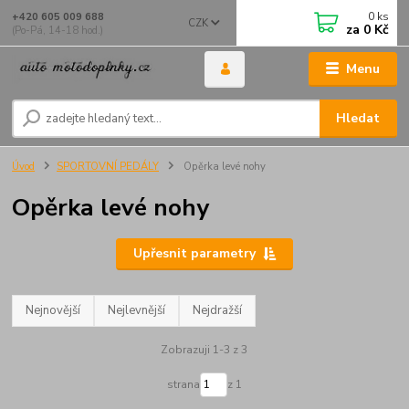
0
ks
+420 605 009 688
CZK
za
0 Kč
(Po-Pá, 14-18 hod.)
Menu
Hledat
Úvod
SPORTOVNÍ PEDÁLY
Opěrka levé nohy
Opěrka levé nohy
Upřesnit parametry
Nejnovější
Nejlevnější
Nejdražší
Zobrazuji 1-3 z 3
strana
z 1