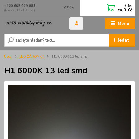
0
ks
+420 605 009 688
CZK
za
0 Kč
(Po-Pá, 14-18 hod.)
Menu
Hledat
Úvod
LED ŽÁROVKY
H1 6000K 13 led smd
H1 6000K 13 led smd