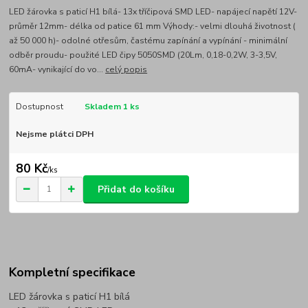
LED žárovka s paticí H1 bílá- 13x tříčipová SMD LED- napájecí napětí 12V-
průměr 12mm- délka od patice 61 mm Výhody:- velmi dlouhá životnost (
až 50 000 h)- odolné otřesům, častému zapínání a vypínání - minimální
odběr proudu- použité LED čipy 5050SMD (20Lm, 0,18-0,2W, 3-3,5V,
60mA- vynikající do vo...
celý popis
Dostupnost
Skladem 1 ks
Nejsme plátci DPH
80 Kč
/
ks
Přidat do košíku
Kompletní specifikace
LED žárovka s paticí H1 bílá