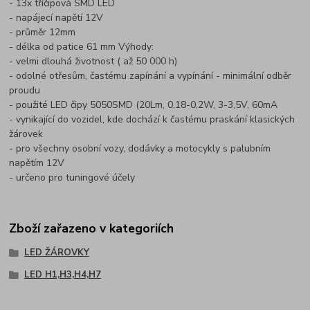
- 13x tříčipová SMD LED
- napájecí napětí 12V
- průměr 12mm
- délka od patice 61 mm Výhody:
- velmi dlouhá životnost ( až 50 000 h)
- odolné otřesům, častému zapínání a vypínání - minimální odběr
proudu
- použité LED čipy 5050SMD (20Lm, 0,18-0,2W, 3-3,5V, 60mA
- vynikající do vozidel, kde dochází k častému praskání klasických
žárovek
- pro všechny osobní vozy, dodávky a motocykly s palubním
napětím 12V
- určeno pro tuningové účely
Zboží zařazeno v kategoriích
LED ŽÁROVKY
LED H1,H3,H4,H7