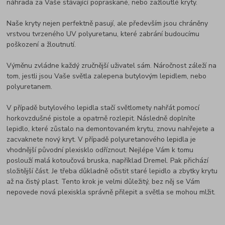
náhrada za Vaše stávající popraskané, nebo zažloutlé kryty.
Naše kryty nejen perfektně pasují, ale především jsou chráněny
vrstvou tvrzeného UV polyuretanu, které zabrání budoucímu
poškození a žloutnutí.
Výměnu zvládne každý zručnější uživatel sám. Náročnost záleží na
tom, jestli jsou Vaše světla zalepena butylovým lepidlem, nebo
polyuretanem.
V případě butylového lepidla stačí světlomety nahřát pomocí
horkovzdušné pistole a opatrně rozlepit. Následně doplníte
lepidlo, které zůstalo na demontovaném krytu, znovu nahřejete a
zacvaknete nový kryt. V případě polyuretanového lepidla je
vhodnější původní plexisklo odříznout. Nejlépe Vám k tomu
poslouží malá kotoučová bruska, například Dremel. Pak přichází
složitější část. Je třeba důkladně očistit staré lepidlo a zbytky krytu
až na čistý plast. Tento krok je velmi důležitý, bez něj se Vám
nepovede nová plexiskla správně přilepit a světla se mohou mlžit.