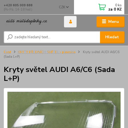
0
ks
+420 605 009 688
CZK
za
0 Kč
(Po-Pá, 14-18 hod.)
Menu
Hledat
Úvod
KRYTY PŘEDNÍCH SVĚTEL - plexisklo
Kryty světel AUDI A6/C6
(Sada L+P)
Kryty světel AUDI A6/C6 (Sada
L+P)