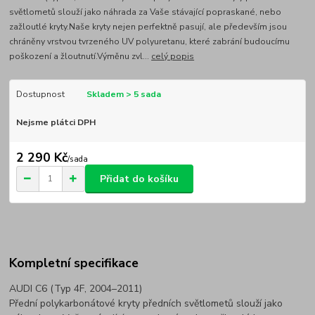
světlometů slouží jako náhrada za Vaše stávající popraskané, nebo
zažloutlé kryty.Naše kryty nejen perfektně pasují, ale především jsou
chráněny vrstvou tvrzeného UV polyuretanu, které zabrání budoucímu
poškození a žloutnutí.Výměnu zvl...
celý popis
Dostupnost
Skladem > 5 sada
Nejsme plátci DPH
2 290 Kč
/
sada
Přidat do košíku
Kompletní specifikace
AUDI C6 (Typ 4F, 2004–2011)
Přední polykarbonátové kryty předních světlometů slouží jako