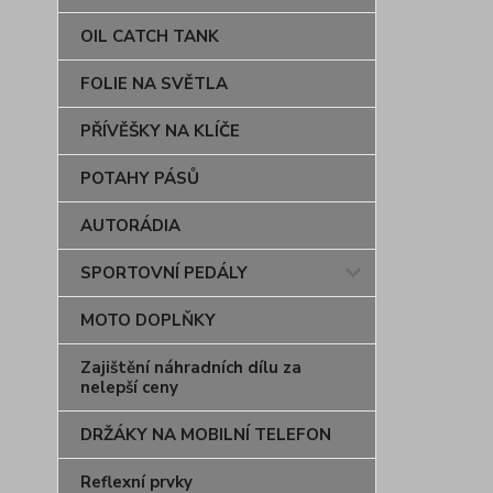
OIL CATCH TANK
FOLIE NA SVĚTLA
PŘÍVĚŠKY NA KLÍČE
POTAHY PÁSŮ
AUTORÁDIA
SPORTOVNÍ PEDÁLY
MOTO DOPLŇKY
Zajištění náhradních dílu za
nelepší ceny
DRŽÁKY NA MOBILNÍ TELEFON
Reflexní prvky