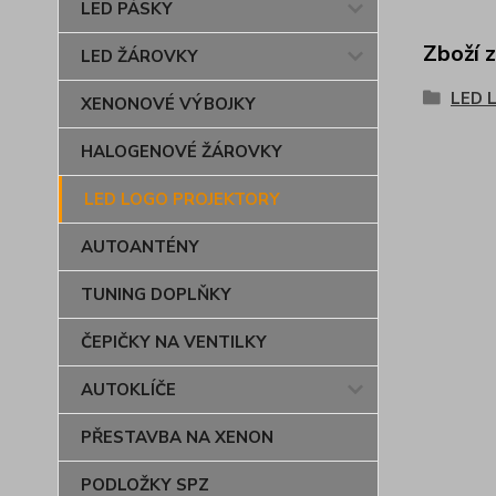
LED PÁSKY
Zboží 
LED ŽÁROVKY
LED 
XENONOVÉ VÝBOJKY
HALOGENOVÉ ŽÁROVKY
LED LOGO PROJEKTORY
AUTOANTÉNY
TUNING DOPLŇKY
ČEPIČKY NA VENTILKY
AUTOKLÍČE
PŘESTAVBA NA XENON
PODLOŽKY SPZ