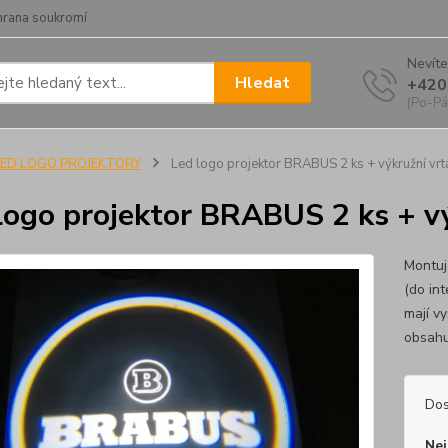
hrana soukromí
Nevíte
Hledat
+420
(Po-Pá
LED LOGO PROJEKTORY
Led logo projektor BRABUS 2 ks + výkružní vrt
logo projektor BRABUS 2 ks + v
Montuj
(do int
mají v
obsahu
Dos
Nej