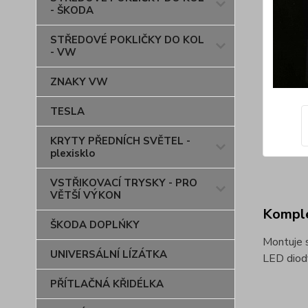
- ŠKODA
STŘEDOVÉ POKLIČKY DO KOL
- VW
ZNAKY VW
TESLA
KRYTY PŘEDNÍCH SVĚTEL -
plexisklo
VSTŘIKOVACÍ TRYSKY - PRO
VĚTŠÍ VÝKON
Komple
ŠKODA DOPLŃKY
Montuje s
UNIVERSÁLNÍ LÍZÁTKA
LED diody
PŘÍTLAČNÁ KŘIDÉLKA