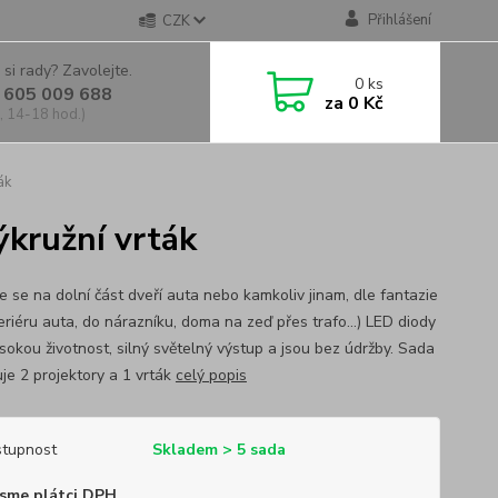
Přihlášení
CZK
 si rady? Zavolejte.
0
ks
 605 009 688
za
0 Kč
, 14-18 hod.)
ák
ýkružní vrták
e se na dolní část dveří auta nebo kamkoliv jinam, dle fantazie
eriéru auta, do nárazníku, doma na zeď přes trafo...) LED diody
ysokou životnost, silný světelný výstup a jsou bez údržby. Sada
je 2 projektory a 1 vrták
celý popis
tupnost
Skladem > 5 sada
sme plátci DPH