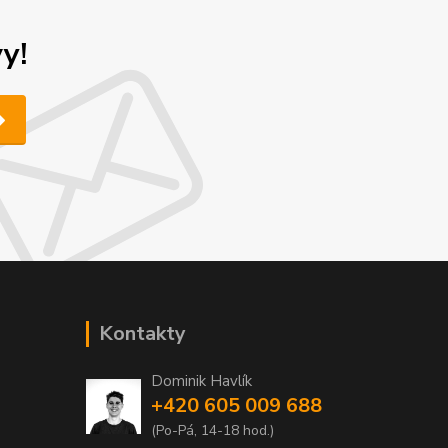
y!
Kontakty
Dominik Havlík
+420 605 009 688
(Po-Pá, 14-18 hod.)