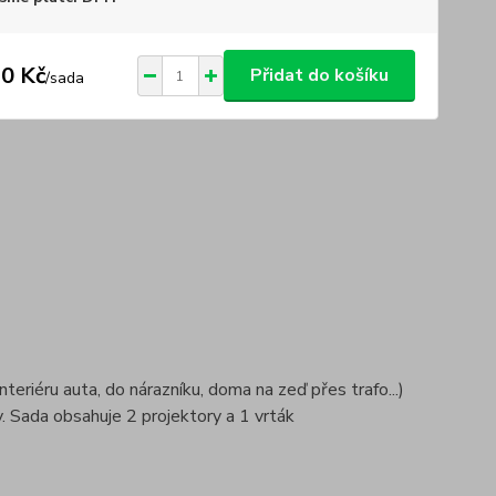
0 Kč
Přidat do košíku
/
sada
teriéru auta, do nárazníku, doma na zeď přes trafo...)
. Sada obsahuje 2 projektory a 1 vrták