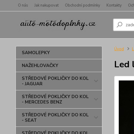
O nás
Jak nakupovat
Obchodní podmínky
Kontakty
Oc
Úvod
SAMOLEPKY
Led 
NAŽEHLOVAČKY
STŘEDOVÉ POKLIČKY DO KOL
- JAGUAR
STŘEDOVÉ POKLIČKY DO KOL
- MERCEDES BENZ
STŘEDOVÉ POKLIČKY DO KOL
- SEAT
STŘEDOVÉ POKLIČKY DO KOL