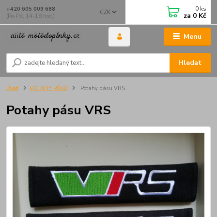
0
ks
+420 605 009 688
CZK
za
0 Kč
(Po-Pá, 14-18 hod.)
Menu
Hledat
Úvod
POTAHY PÁSŮ
Potahy pásu VRS
Potahy pásu VRS