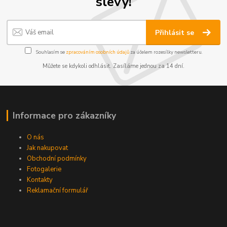
slevy!
Přihlásit se
Souhlasím se
zpracováním osobních údajů
za účelem rozesílky newsletteru.
Můžete se kdykoli odhlásit. Zasíláme jednou za 14 dní.
Informace pro zákazníky
O nás
Jak nakupovat
Obchodní podmínky
Fotogalerie
Kontakty
Reklamační formulář