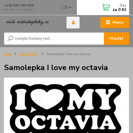
0
ks
+420 605 009 688
CZK
za
0 Kč
(Po-Pá, 14-18 hod.)
Menu
Hledat
Úvod
SAMOLEPKY
Samolepka I love my octavia
Samolepka I love my octavia