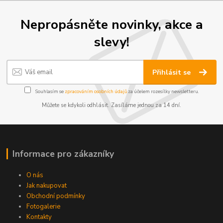
Nepropásněte novinky, akce a
slevy!
Přihlásit se
Souhlasím se
zpracováním osobních údajů
za účelem rozesílky newsletteru.
Můžete se kdykoli odhlásit. Zasíláme jednou za 14 dní.
Informace pro zákazníky
O nás
Jak nakupovat
Obchodní podmínky
Fotogalerie
Kontakty