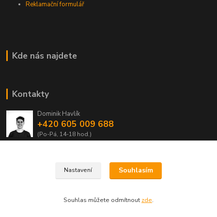
Reklamační formulář
Kde nás najdete
Kontakty
Dominik Havlík
+420 605 009 688
(Po-Pá, 14-18 hod.)
domca.havlik@centrum.cz
Souhlasím
Nastavení
Souhlas můžete odmítnout
zde
.
Vytvořeno na
Eshop-rychle.cz