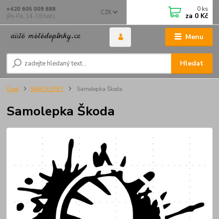
0
ks
+420 605 009 688
CZK
za
0 Kč
(Po-Pá, 14-18 hod.)
Menu
Hledat
Úvod
SAMOLEPKY
Samolepka Škoda
Samolepka Škoda