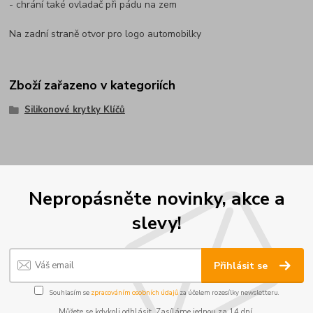
- chrání také ovladač při pádu na zem
Na zadní straně otvor pro logo automobilky
Zboží zařazeno v kategoriích
Silikonové krytky Klíčů
Nepropásněte novinky, akce a
slevy!
Přihlásit se
Souhlasím se
zpracováním osobních údajů
za účelem rozesílky newsletteru.
Můžete se kdykoli odhlásit. Zasíláme jednou za 14 dní.