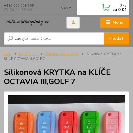
0
ks
+420 605 009 688
CZK
za
0 Kč
(Po-Pá, 14-18 hod.)
Menu
Hledat
Úvod
AUTOKLÍČE
Silikonové krytky Klíčů
Silikonová KRYTKA na
KLÍČE OCTAVIA III,GOLF 7
Silikonová KRYTKA na KLÍČE
OCTAVIA III,GOLF 7