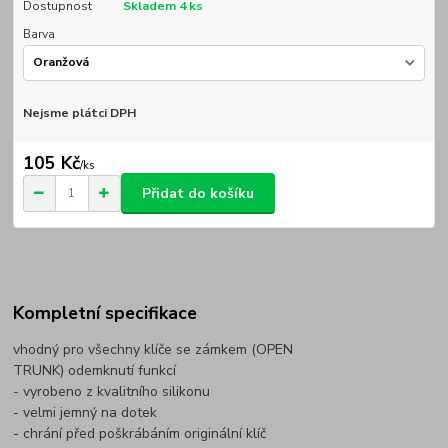
Dostupnost
Skladem 4 ks
Barva
Nejsme plátci DPH
105 Kč
/
ks
Přidat do košíku
Kompletní specifikace
vhodný pro všechny klíče se zámkem (OPEN
TRUNK) odemknutí funkcí
- vyrobeno z kvalitního silikonu
- velmi jemný na dotek
- chrání před poškrábáním originální klíč