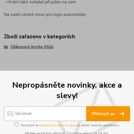
- chrání také ovladač při pádu na zem
Na zadní straně otvor pro logo automobilky
Zboží zařazeno v kategoriích
Silikonové krytky Klíčů
Nepropásněte novinky, akce a
slevy!
Přihlásit se
Souhlasím se
zpracováním osobních údajů
za účelem rozesílky newsletteru.
Můžete se kdykoli odhlásit. Zasíláme jednou za 14 dní.