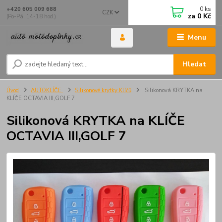
0
ks
+420 605 009 688
CZK
za
0 Kč
(Po-Pá, 14-18 hod.)
Menu
Hledat
Úvod
AUTOKLÍČE
Silikonové krytky Klíčů
Silikonová KRYTKA na
KLÍČE OCTAVIA III,GOLF 7
Silikonová KRYTKA na KLÍČE
OCTAVIA III,GOLF 7