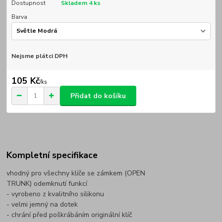
Dostupnost
Skladem 4 ks
Barva
Nejsme plátci DPH
105 Kč
/
ks
Přidat do košíku
Kompletní specifikace
vhodný pro všechny klíče se zámkem (OPEN
TRUNK) odemknutí funkcí
- vyrobeno z kvalitního silikonu
- velmi jemný na dotek
- chrání před poškrábáním originální klíč