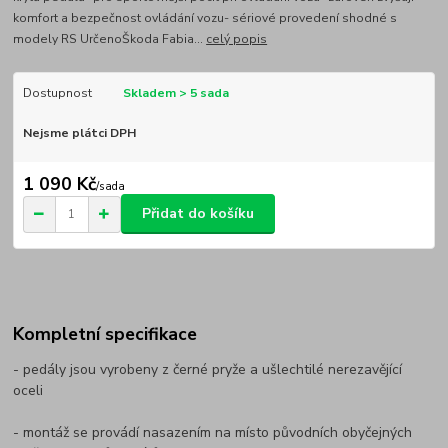
komfort a bezpečnost ovládání vozu- sériové provedení shodné s
modely RS UrčenoŠkoda Fabia...
celý popis
Dostupnost
Skladem > 5 sada
Nejsme plátci DPH
1 090 Kč
/
sada
Přidat do košíku
Kompletní specifikace
- pedály jsou vyrobeny z černé pryže a ušlechtilé nerezavějící
oceli
- montáž se provádí nasazením na místo původních obyčejných