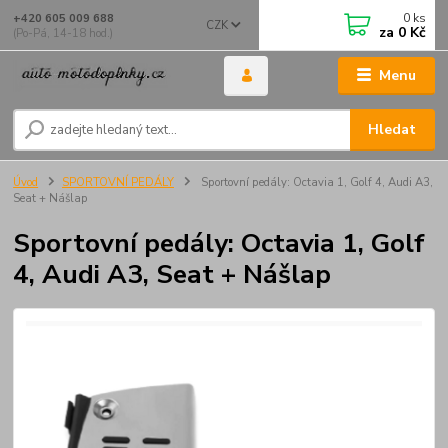
0
ks
+420 605 009 688
CZK
za
0 Kč
(Po-Pá, 14-18 hod.)
Menu
Hledat
Úvod
SPORTOVNÍ PEDÁLY
Sportovní pedály: Octavia 1, Golf 4, Audi A3,
Seat + Nášlap
Sportovní pedály: Octavia 1, Golf
4, Audi A3, Seat + Nášlap