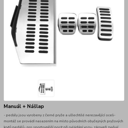
Manuál + Nášlap
- pedály jsou vyrobeny z černé pryže a ušlechtilé nerezavějící oceli-
montáž se provádí nasazením na místo původních obyčejných pryžových
krytů pedálů- pro sportovnější pocit při ovládání vozu- zároveň zvyšují