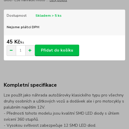
diod.- Lze nahradit místo ...
celý popis
Dostupnost
Skladem > 5 ks
Nejsme plátci DPH
45 Kč
/
ks
Přidat do košíku
Kompletní specifikace
Lze použít jako náhrada autožárovky klasického typu pro všechny
druhy osobních a užitkových vozů a dodávek ale i pro motocykly s
palubním napětím 12V.
- Přednosti tohoto modelu jsou kvalitní SMD LED diody s úhlem
svícení 360 stupňů.
- Vysokou svítivost zabezpečuje 12 SMD LED diod.