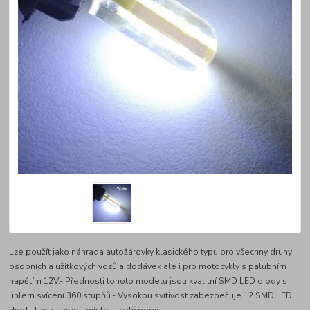
Lze použít jako náhrada autožárovky klasického typu pro všechny druhy
osobních a užitkových vozů a dodávek ale i pro motocykly s palubním
napětím 12V.- Přednosti tohoto modelu jsou kvalitní SMD LED diody s
úhlem svícení 360 stupňů.- Vysokou svítivost zabezpečuje 12 SMD LED