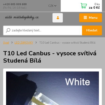
0
ks
+420 605 009 688
CZK
za
0 Kč
(Po-Pá, 14-18 hod.)
Menu
Hledat
Úvod
LED ŽÁROVKY
T10 Led Canbus - vysoce svítivá Studená Bílá
T10 Led Canbus - vysoce svítivá
Studená Bílá