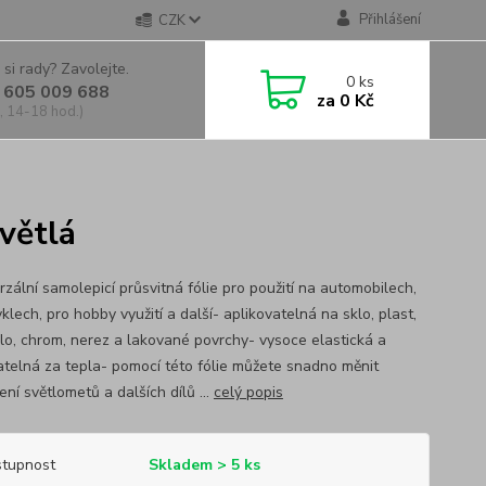
Přihlášení
CZK
 si rady? Zavolejte.
0
ks
 605 009 688
za
0 Kč
, 14-18 hod.)
světlá
rzální samolepicí průsvitná fólie pro použití na automobilech,
lech, pro hobby využití a další- aplikovatelná na sklo, plast,
klo, chrom, nerez a lakované povrchy- vysoce elastická a
atelná za tepla- pomocí této fólie můžete snadno měnit
ní světlometů a dalších dílů ...
celý popis
tupnost
Skladem > 5 ks