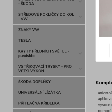
- ŠKODA
STŘEDOVÉ POKLIČKY DO KOL
- VW
ZNAKY VW
TESLA
KRYTY PŘEDNÍCH SVĚTEL -
plexisklo
VSTŘIKOVACÍ TRYSKY - PRO
VĚTŠÍ VÝKON
ŠKODA DOPLŃKY
Komple
UNIVERSÁLNÍ LÍZÁTKA
- univerz
- aplikov
PŘÍTLAČNÁ KŘIDÉLKA
- vysoce 
- pomocí 