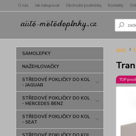
O nás
Jak nakupovat
Obchodní podmínky
Kontakty
Oc
Úvod
SAMOLEPKY
Tran
NAŽEHLOVAČKY
STŘEDOVÉ POKLIČKY DO KOL
TOP prod
- JAGUAR
STŘEDOVÉ POKLIČKY DO KOL
- MERCEDES BENZ
STŘEDOVÉ POKLIČKY DO KOL
- SEAT
STŘEDOVÉ POKLIČKY DO KOL