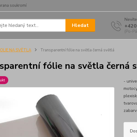
hrana soukromí
Nevíte
Hledat
+420
(Po-Pá
FOLIE NA SVĚTLA
Transparentní fólie na světla černá světlá
sparentní fólie na světla černá 
ukt
- unive
motocyk
plexis
tvarov
zabarve
Dos