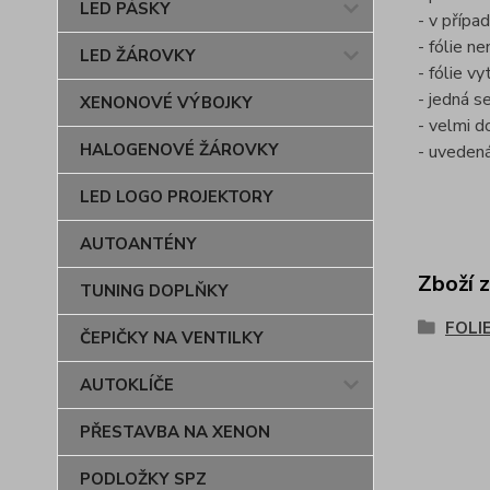
LED PÁSKY
- v přípa
- fólie n
LED ŽÁROVKY
- fólie v
- jedná se
XENONOVÉ VÝBOJKY
- velmi d
HALOGENOVÉ ŽÁROVKY
- uvedená
LED LOGO PROJEKTORY
AUTOANTÉNY
Zboží 
TUNING DOPLŇKY
FOLI
ČEPIČKY NA VENTILKY
AUTOKLÍČE
PŘESTAVBA NA XENON
PODLOŽKY SPZ