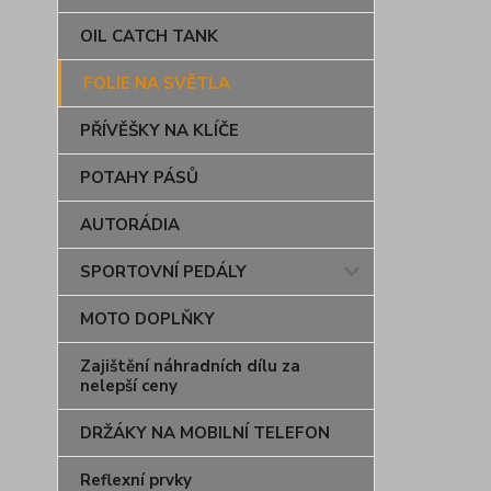
OIL CATCH TANK
FOLIE NA SVĚTLA
PŘÍVĚŠKY NA KLÍČE
POTAHY PÁSŮ
AUTORÁDIA
SPORTOVNÍ PEDÁLY
MOTO DOPLŇKY
Zajištění náhradních dílu za
nelepší ceny
DRŽÁKY NA MOBILNÍ TELEFON
Reflexní prvky