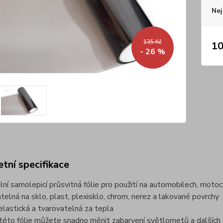
Nej
135 Kč
10
- 26 %
tní specifikace
ální samolepicí průsvitná fólie pro použití na automobilech, motoc
atelná na sklo, plast, plexisklo, chrom, nerez a lakované povrchy
elastická a tvarovatelná za tepla
této fólie můžete snadno měnit zabarvení světlometů a dalších 