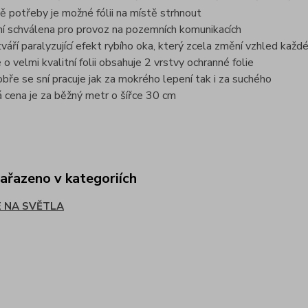
dě potřeby je možné fólii na místě strhnout
ení schválena pro provoz na pozemních komunikacích
ytváří paralyzující efekt rybího oka, který zcela změní vzhled ka
 o velmi kvalitní folii obsahuje 2 vrstvy ochranné folie
obře se sní pracuje jak za mokrého lepení tak i za suchého
 cena je za běžný metr o šířce 30 cm
zařazeno v kategoriích
E NA SVĚTLA