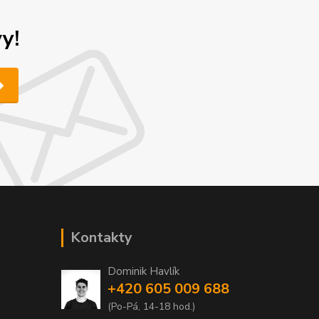
y!
Kontakty
Dominik Havlík
+420 605 009 688
(Po-Pá, 14-18 hod.)