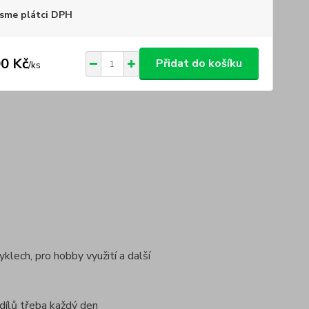
sme plátci DPH
0 Kč
Přidat do košíku
/
ks
yklech, pro hobby využití a další
dílů třeba každý den