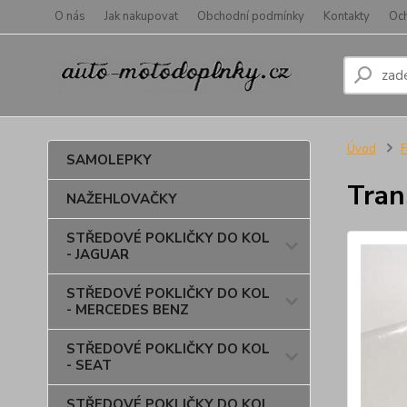
O nás
Jak nakupovat
Obchodní podmínky
Kontakty
Oc
Úvod
SAMOLEPKY
Tran
NAŽEHLOVAČKY
STŘEDOVÉ POKLIČKY DO KOL
- JAGUAR
STŘEDOVÉ POKLIČKY DO KOL
- MERCEDES BENZ
STŘEDOVÉ POKLIČKY DO KOL
- SEAT
STŘEDOVÉ POKLIČKY DO KOL