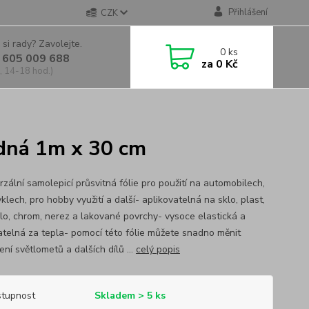
Přihlášení
CZK
 si rady? Zavolejte.
0
ks
 605 009 688
za
0 Kč
, 14-18 hod.)
edná 1m x 30 cm
rzální samolepicí průsvitná fólie pro použití na automobilech,
lech, pro hobby využití a další- aplikovatelná na sklo, plast,
klo, chrom, nerez a lakované povrchy- vysoce elastická a
atelná za tepla- pomocí této fólie můžete snadno měnit
ní světlometů a dalších dílů ...
celý popis
tupnost
Skladem > 5 ks