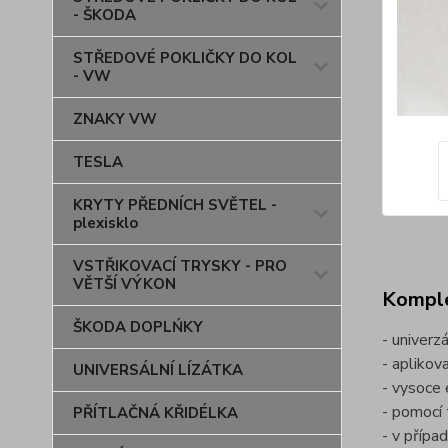
- ŠKODA
STŘEDOVÉ POKLIČKY DO KOL
- VW
ZNAKY VW
TESLA
KRYTY PŘEDNÍCH SVĚTEL -
plexisklo
VSTŘIKOVACÍ TRYSKY - PRO
VĚTŠÍ VÝKON
Komple
ŠKODA DOPLŃKY
- univerz
- aplikov
UNIVERSÁLNÍ LÍZÁTKA
- vysoce 
- pomocí 
PŘÍTLAČNÁ KŘIDÉLKA
- v přípa