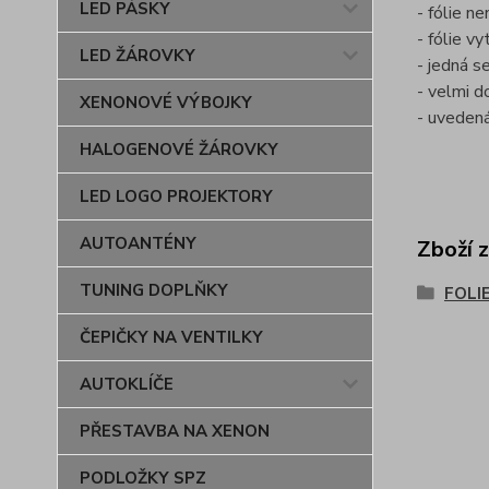
LED PÁSKY
- fólie n
- fólie v
LED ŽÁROVKY
- jedná se
- velmi d
XENONOVÉ VÝBOJKY
- uvedená
HALOGENOVÉ ŽÁROVKY
LED LOGO PROJEKTORY
AUTOANTÉNY
Zboží 
TUNING DOPLŇKY
FOLI
ČEPIČKY NA VENTILKY
AUTOKLÍČE
PŘESTAVBA NA XENON
PODLOŽKY SPZ