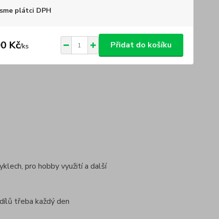
sme plátci DPH
0 Kč
Přidat do košíku
/
ks
yklech, pro hobby využití a další
dílů třeba každý den