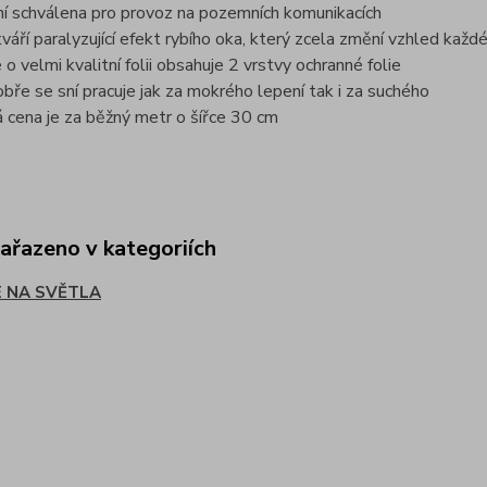
ení schválena pro provoz na pozemních komunikacích
ytváří paralyzující efekt rybího oka, který zcela změní vzhled ka
 o velmi kvalitní folii obsahuje 2 vrstvy ochranné folie
obře se sní pracuje jak za mokrého lepení tak i za suchého
 cena je za běžný metr o šířce 30 cm
zařazeno v kategoriích
E NA SVĚTLA