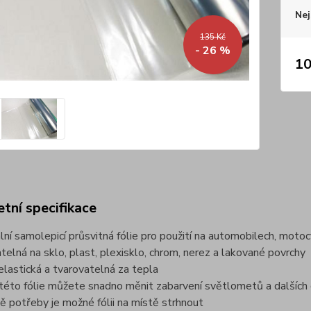
Nej
135 Kč
- 26 %
10
tní specifikace
ální samolepicí průsvitná fólie pro použití na automobilech, motoc
atelná na sklo, plast, plexisklo, chrom, nerez a lakované povrchy
elastická a tvarovatelná za tepla
této fólie můžete snadno měnit zabarvení světlometů a dalších 
dě potřeby je možné fólii na místě strhnout