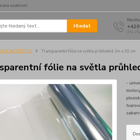
hrana soukromí
Nevíte
Hledat
+420
(Po-Pá
FOLIE NA SVĚTLA
Transparentní fólie na světla průhledná 1m x 30 cm
sparentní fólie na světla průhl
- unive
motocyk
plexis
tvarov
zabarve
Dos