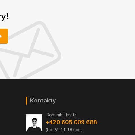
y!
Kontakty
Dominik Havlík
+420 605 009 688
(Po-Pá, 14-18 hod.)