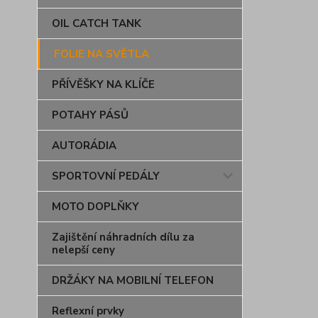
OIL CATCH TANK
FOLIE NA SVĚTLA
PŘÍVĚŠKY NA KLÍČE
POTAHY PÁSŮ
AUTORÁDIA
SPORTOVNÍ PEDÁLY
MOTO DOPLŇKY
Zajištění náhradních dílu za
nelepší ceny
DRŽÁKY NA MOBILNÍ TELEFON
Reflexní prvky