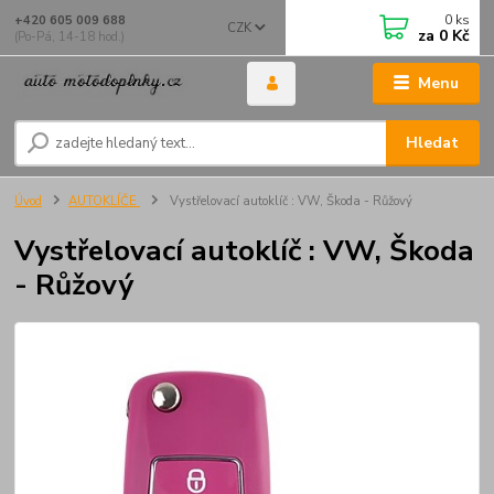
0
ks
+420 605 009 688
CZK
za
0 Kč
(Po-Pá, 14-18 hod.)
Menu
Hledat
Úvod
AUTOKLÍČE
Vystřelovací autoklíč : VW, Škoda - Růžový
Vystřelovací autoklíč : VW, Škoda
- Růžový