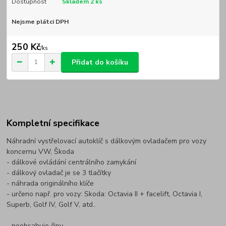
Dostupnost
Skladem 2 ks
Nejsme plátci DPH
250 Kč
/
ks
Přidat do košíku
Kompletní specifikace
Náhradní vystřelovací autoklíč s dálkovým ovladačem pro vozy
koncernu VW, Škoda
- dálkové ovládání centrálního zamykání
- dálkový ovladač je se 3 tlačítky
- náhrada originálního klíče
- určeno např. pro vozy: Skoda: Octavia II + facelift, Octavia I,
Superb, Golf IV, Golf V, atd..
- neobsahuje čipy