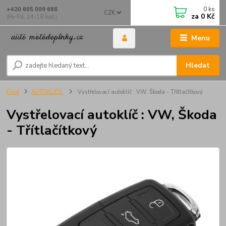
0
ks
+420 605 009 688
CZK
za
0 Kč
(Po-Pá, 14-18 hod.)
Menu
Hledat
Úvod
AUTOKLÍČE
Vystřelovací autoklíč : VW, Škoda - Třítlačítkový
Vystřelovací autoklíč : VW, Škoda
- Třítlačítkový