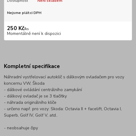
Dostupnost
Není skladem
Nejsme plátci DPH
250 Kč
/
ks
Momentálně není k dispozici
Kompletní specifikace
Náhradní vystřelovací autoklíč s dálkovým ovladačem pro vozy
koncernu VW, Škoda
- dálkové ovládání centrálního zamykání
- dálkový ovladač je se 3 tlačítky
- náhrada originálního klíče
- určeno např. pro vozy: Skoda: Octavia II + facelift, Octavia I,
Superb, Golf IV, Golf V, atd..
- neobsahuje čipy