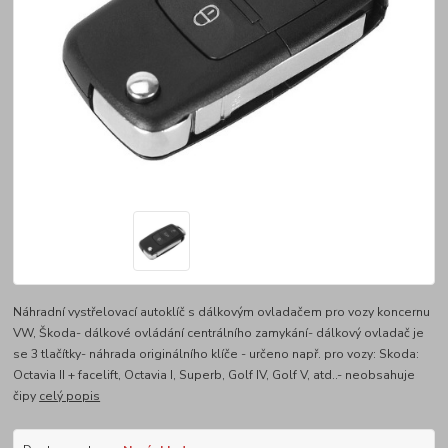
Náhradní vystřelovací autoklíč s dálkovým ovladačem pro vozy koncernu
VW, Škoda- dálkové ovládání centrálního zamykání- dálkový ovladač je
se 3 tlačítky- náhrada originálního klíče - určeno např. pro vozy: Skoda:
Octavia II + facelift, Octavia I, Superb, Golf IV, Golf V, atd..- neobsahuje
čipy
celý popis