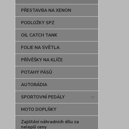
PŘESTAVBA NA XENON
PODLOŽKY SPZ
OIL CATCH TANK
FOLIE NA SVĚTLA
PŘÍVĚŠKY NA KLÍČE
POTAHY PÁSŮ
AUTORÁDIA
SPORTOVNÍ PEDÁLY
MOTO DOPLŇKY
Zajištění náhradních dílu za
nelepší ceny