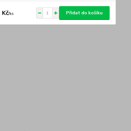
 Kč
Přidat do košíku
/
ks