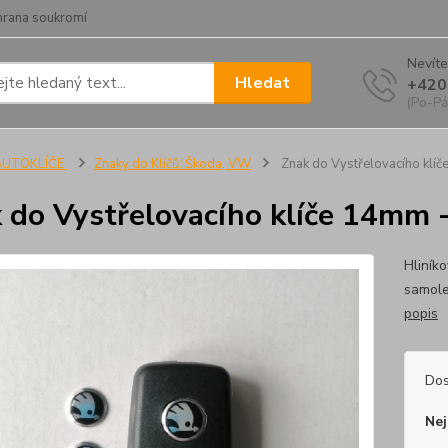
hrana soukromí
Nevíte
Hledat
+420
(Po-Pá
AUTOKLÍČE
Znaky do Klíčů: Škoda, VW
Znak do Vystřelovacího klí
 do Vystřelovacího klíče 14mm 
Hliník
samole
popis
Dos
Nej