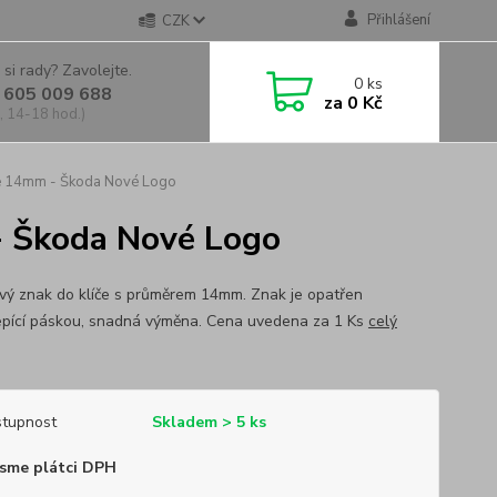
Přihlášení
CZK
 si rady? Zavolejte.
0
ks
 605 009 688
za
0 Kč
, 14-18 hod.)
če 14mm - Škoda Nové Logo
- Škoda Nové Logo
ový znak do klíče s průměrem 14mm. Znak je opatřen
pící páskou, snadná výměna. Cena uvedena za 1 Ks
celý
tupnost
Skladem > 5 ks
sme plátci DPH