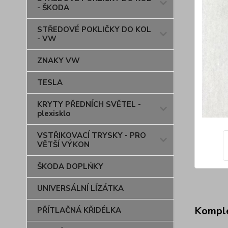
- ŠKODA
STŘEDOVÉ POKLIČKY DO KOL
- VW
ZNAKY VW
TESLA
KRYTY PŘEDNÍCH SVĚTEL -
plexisklo
VSTŘIKOVACÍ TRYSKY - PRO
VĚTŠÍ VÝKON
ŠKODA DOPLŃKY
UNIVERSÁLNÍ LÍZÁTKA
Komple
PŘÍTLAČNÁ KŘIDÉLKA