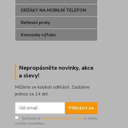
DRŽÁKY NA MOBILNÍ TELEFON
Reflexní prvky
Koncovky výfuku
Nepropásněte novinky, akce
a slevy!
Můžete se kdykoli odhlásit. Zasíláme
jednou za 14 dní.
Přihlásit se
Souhlasím se
zpracováním osobních údajů
za účelem
rozesílky newsletteru.