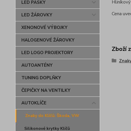
Hliníkov
LED PÁSKY
Cena uve
LED ŽÁROVKY
XENONOVÉ VÝBOJKY
HALOGENOVÉ ŽÁROVKY
Zboží 
LED LOGO PROJEKTORY
Znaky
AUTOANTÉNY
TUNING DOPLŇKY
ČEPIČKY NA VENTILKY
AUTOKLÍČE
Znaky do Klíčů: Škoda, VW
Silikonové krytky Klíčů