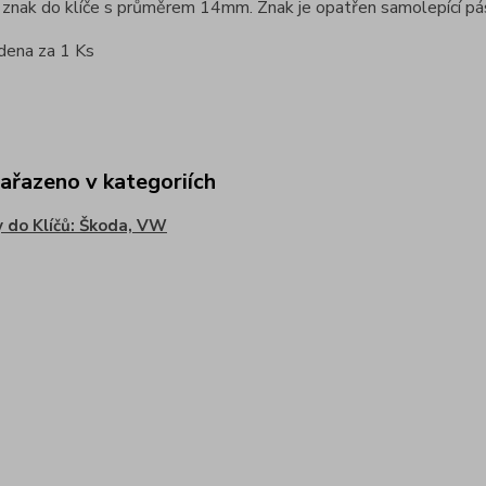
ý znak do klíče s průměrem 14mm. Znak je opatřen samolepící p
dena za 1 Ks
zařazeno v kategoriích
 do Klíčů: Škoda, VW