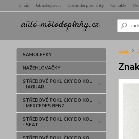
O nás
Jak nakupovat
Obchodní podmínky
Kontakty
Oc
Úvod
SAMOLEPKY
Znak
NAŽEHLOVAČKY
STŘEDOVÉ POKLIČKY DO KOL
- JAGUAR
STŘEDOVÉ POKLIČKY DO KOL
- MERCEDES BENZ
STŘEDOVÉ POKLIČKY DO KOL
- SEAT
STŘEDOVÉ POKLIČKY DO KOL