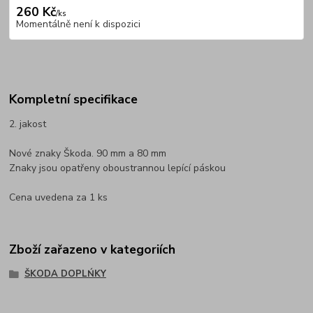
260 Kč
/
ks
Momentálně není k dispozici
Kompletní specifikace
2. jakost
Nové znaky Škoda. 90 mm a 80 mm
Znaky jsou opatřeny oboustrannou lepící páskou
Cena uvedena za 1 ks
Zboží zařazeno v kategoriích
ŠKODA DOPLŃKY