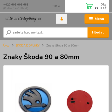
0
ks
+420 605 009 688
CZK
za
0 Kč
(Po-Pá, 14-18 hod.)
Menu
Hledat
Úvod
ŠKODA DOPLŃKY
Znaky Škoda 90 a 80mm
Znaky Škoda 90 a 80mm