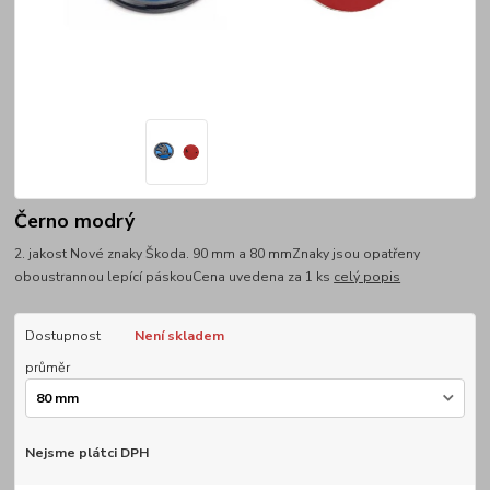
Černo modrý
2. jakost Nové znaky Škoda. 90 mm a 80 mmZnaky jsou opatřeny
oboustrannou lepící páskouCena uvedena za 1 ks
celý popis
Dostupnost
Není skladem
průměr
Nejsme plátci DPH