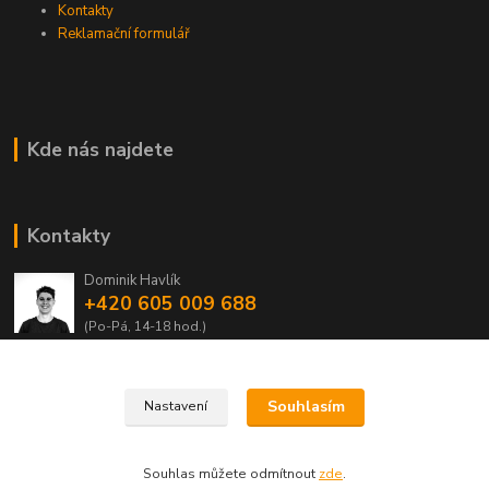
Kontakty
Reklamační formulář
Kde nás najdete
Kontakty
Dominik Havlík
+420 605 009 688
(Po-Pá, 14-18 hod.)
domca.havlik@centrum.cz
Souhlasím
Nastavení
Souhlas můžete odmítnout
zde
.