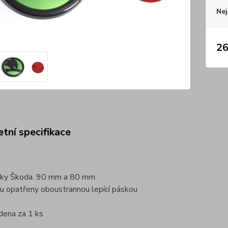
Nej
26
tní specifikace
ky Škoda. 90 mm a 80 mm
u opatřeny oboustrannou lepící páskou
dena za 1 ks