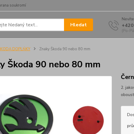
hrana soukromí
Nevíte
Hledat
+420
(Po-Pá
ŠKODA DOPLŃKY
Znaky Škoda 90 nebo 80 mm
y Škoda 90 nebo 80 mm
Čern
2. jak
oboust
Dos
prů