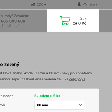
Přihlášení
CZK
 si rady? Zavolejte.
0
ks
 605 009 688
za
0 Kč
, 14-18 hod.)
o zelený
ost Nové znaky Škoda. 90 mm a 80 mmZnaky jsou opatřeny
rannou lepící páskouCena uvedena za 1 ks
celý popis
tupnost
Skladem > 5 ks
měr