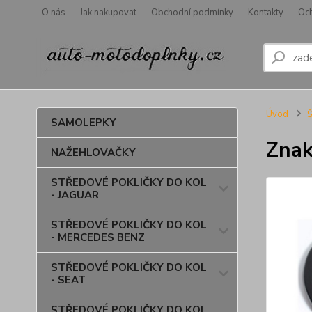
O nás
Jak nakupovat
Obchodní podmínky
Kontakty
Oc
Úvod
SAMOLEPKY
Znak
NAŽEHLOVAČKY
STŘEDOVÉ POKLIČKY DO KOL
- JAGUAR
STŘEDOVÉ POKLIČKY DO KOL
- MERCEDES BENZ
STŘEDOVÉ POKLIČKY DO KOL
- SEAT
STŘEDOVÉ POKLIČKY DO KOL