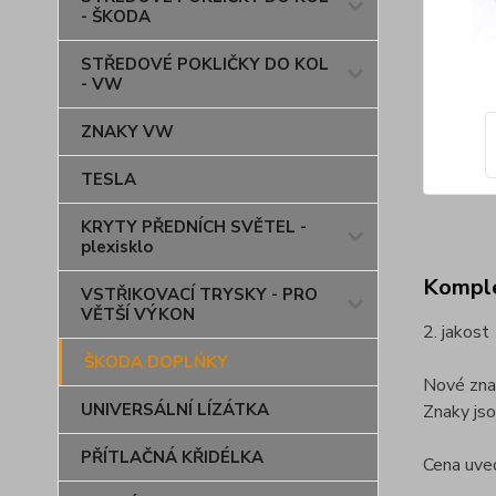
- ŠKODA
STŘEDOVÉ POKLIČKY DO KOL
- VW
ZNAKY VW
TESLA
KRYTY PŘEDNÍCH SVĚTEL -
plexisklo
Komple
VSTŘIKOVACÍ TRYSKY - PRO
VĚTŠÍ VÝKON
2. jakost
ŠKODA DOPLŃKY
Nové zna
UNIVERSÁLNÍ LÍZÁTKA
Znaky jso
PŘÍTLAČNÁ KŘIDÉLKA
Cena uve