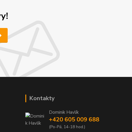
y!
Kontakty
Dominik Havlík
+420 605 009 688
(Po-Pá, 14-18 hod.)