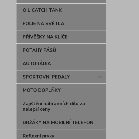
OIL CATCH TANK
FOLIE NA SVĚTLA
PŘÍVĚŠKY NA KLÍČE
POTAHY PÁSŮ
AUTORÁDIA
SPORTOVNÍ PEDÁLY
MOTO DOPLŇKY
Zajištění náhradních dílu za
nelepší ceny
DRŽÁKY NA MOBILNÍ TELEFON
Reflexní prvky