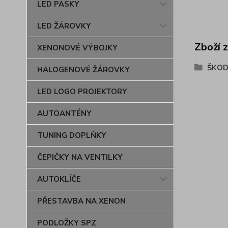
LED PÁSKY
LED ŽÁROVKY
Zboží 
XENONOVÉ VÝBOJKY
ŠKOD
HALOGENOVÉ ŽÁROVKY
LED LOGO PROJEKTORY
AUTOANTÉNY
TUNING DOPLŇKY
ČEPIČKY NA VENTILKY
AUTOKLÍČE
PŘESTAVBA NA XENON
PODLOŽKY SPZ