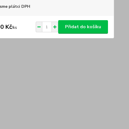
sme plátci DPH
0 Kč
Přidat do košíku
/
ks