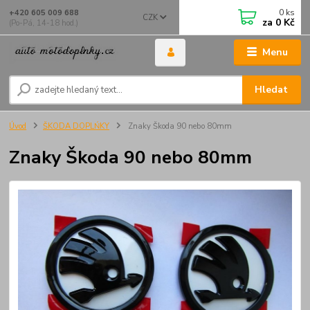
0
ks
+420 605 009 688
CZK
za
0 Kč
(Po-Pá, 14-18 hod.)
Menu
Hledat
Úvod
ŠKODA DOPLŃKY
Znaky Škoda 90 nebo 80mm
Znaky Škoda 90 nebo 80mm