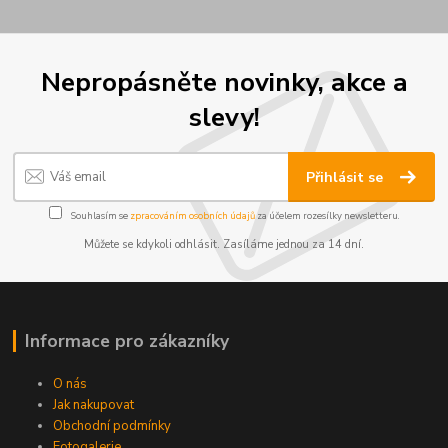
Nepropásněte novinky, akce a
slevy!
Přihlásit se
Souhlasím se
zpracováním osobních údajů
za účelem rozesílky newsletteru.
Můžete se kdykoli odhlásit. Zasíláme jednou za 14 dní.
Informace pro zákazníky
O nás
Jak nakupovat
Obchodní podmínky
Fotogalerie