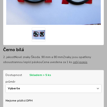
Černo bílá
2. jakostNové znaky Škoda. 90 mm a 80 mmZnaky jsou opatřeny
oboustrannou lepící páskouCena uvedena za 1 ks
celý popis
Dostupnost
Skladem > 5 ks
průměr
Nejsme plátci DPH