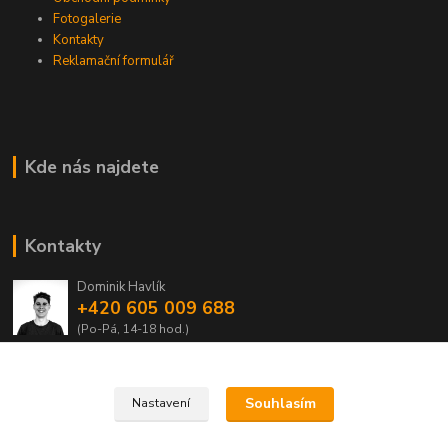
Fotogalerie
Kontakty
Reklamační formulář
Kde nás najdete
Kontakty
Dominik Havlík
+420 605 009 688
(Po-Pá, 14-18 hod.)
domca.havlik@centrum.cz
Souhlasím
Nastavení