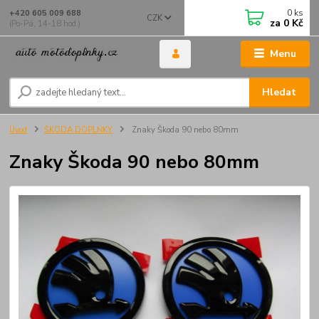
0
ks
+420 605 009 688
CZK
za
0 Kč
(Po-Pá, 14-18 hod.)
Menu
Hledat
Úvod
ŠKODA DOPLŃKY
Znaky Škoda 90 nebo 80mm
Znaky Škoda 90 nebo 80mm