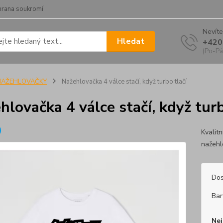
hrana soukromí
Nevíte
Hledat
+420
(Po-Pá
NAŽEHLOVAČKY
Nažehlovačka 4 válce stačí, když turbo tlačí
hlovačka 4 válce stačí, když turb
Kvalit
nažehl
Dos
Bar
Nej