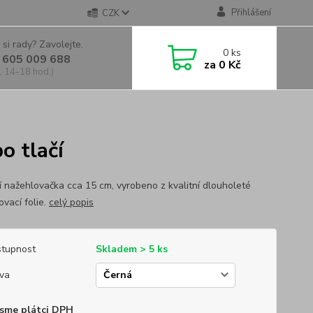
Přihlášení
CZK
 si rady? Zavolejte.
0
ks
 605 009 688
za
0 Kč
, 14-18 hod.)
o tlačí
ní nažehlovačka cca 15 cm, vyrobeno z kvalitní dlouholeté
ovací folie.
celý popis
tupnost
Skladem > 5 ks
va
sme plátci DPH