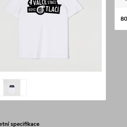
80
tní specifikace