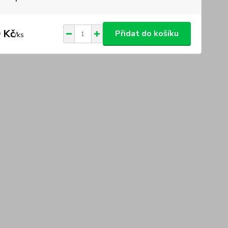
 Kč
Přidat do košíku
/
ks