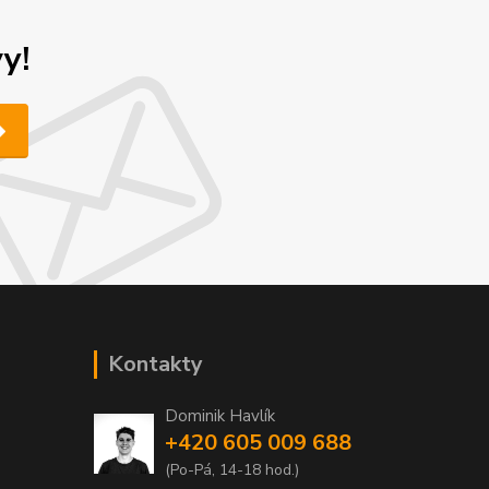
y!
Kontakty
Dominik Havlík
+420 605 009 688
(Po-Pá, 14-18 hod.)