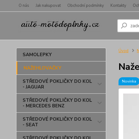
O nás
Jak nakupovat
Obchodní podmínky
Kontakty
Oc
Úvod
SAMOLEPKY
Naže
NAŽEHLOVAČKY
STŘEDOVÉ POKLIČKY DO KOL
Novinka
- JAGUAR
STŘEDOVÉ POKLIČKY DO KOL
- MERCEDES BENZ
STŘEDOVÉ POKLIČKY DO KOL
- SEAT
STŘEDOVÉ POKLIČKY DO KOL