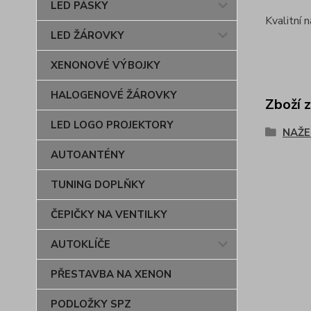
LED PÁSKY
Kvalitní 
LED ŽÁROVKY
XENONOVÉ VÝBOJKY
HALOGENOVÉ ŽÁROVKY
Zboží 
LED LOGO PROJEKTORY
NAŽE
AUTOANTÉNY
TUNING DOPLŇKY
ČEPIČKY NA VENTILKY
AUTOKLÍČE
PŘESTAVBA NA XENON
PODLOŽKY SPZ