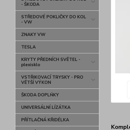
- ŠKODA
STŘEDOVÉ POKLIČKY DO KOL
- VW
ZNAKY VW
TESLA
KRYTY PŘEDNÍCH SVĚTEL -
plexisklo
VSTŘIKOVACÍ TRYSKY - PRO
VĚTŠÍ VÝKON
ŠKODA DOPLŃKY
UNIVERSÁLNÍ LÍZÁTKA
PŘÍTLAČNÁ KŘIDÉLKA
Komple