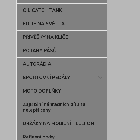
OIL CATCH TANK
FOLIE NA SVĚTLA
PŘÍVĚŠKY NA KLÍČE
POTAHY PÁSŮ
AUTORÁDIA
SPORTOVNÍ PEDÁLY
MOTO DOPLŇKY
Zajištění náhradních dílu za
nelepší ceny
DRŽÁKY NA MOBILNÍ TELEFON
Reflexní prvky