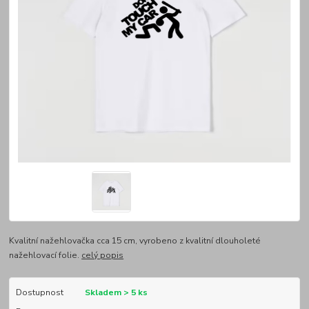
Kvalitní nažehlovačka cca 15 cm, vyrobeno z kvalitní dlouholeté
nažehlovací folie.
celý popis
Dostupnost
Skladem > 5 ks