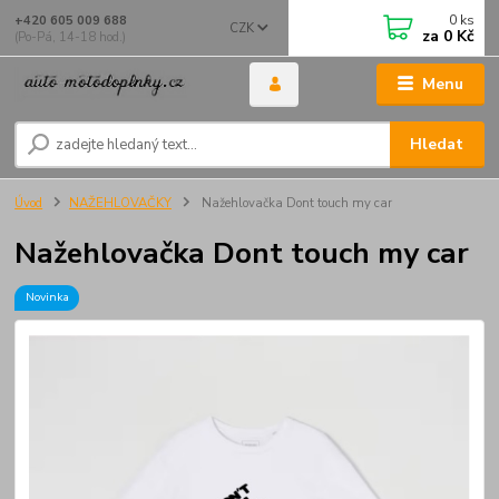
0
ks
+420 605 009 688
CZK
za
0 Kč
(Po-Pá, 14-18 hod.)
Menu
Hledat
Úvod
NAŽEHLOVAČKY
Nažehlovačka Dont touch my car
Nažehlovačka Dont touch my car
Novinka