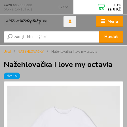
0
ks
+420 605 009 688
CZK
za
0 Kč
(Po-Pá, 14-18 hod.)
Menu
Hledat
Úvod
NAŽEHLOVAČKY
Nažehlovačka I love my octavia
Nažehlovačka I love my octavia
Novinka