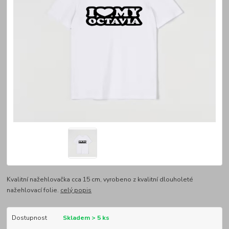
Kvalitní nažehlovačka cca 15 cm, vyrobeno z kvalitní dlouholeté
nažehlovací folie.
celý popis
Dostupnost
Skladem > 5 ks