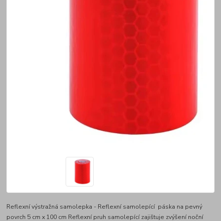
Reflexní výstražná samolepka - Reflexní samolepící páska na pevný
povrch 5 cm x 100 cm Reflexní pruh samolepící zajištuje zvýšení noční