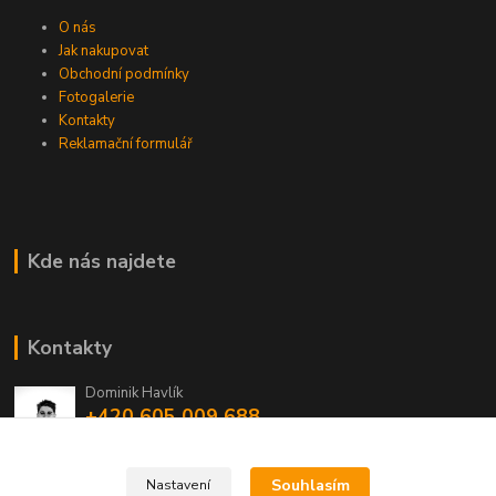
O nás
Jak nakupovat
Obchodní podmínky
Fotogalerie
Kontakty
Reklamační formulář
Kde nás najdete
Kontakty
Dominik Havlík
+420 605 009 688
(Po-Pá, 14-18 hod.)
domca.havlik@centrum.cz
Souhlasím
Nastavení