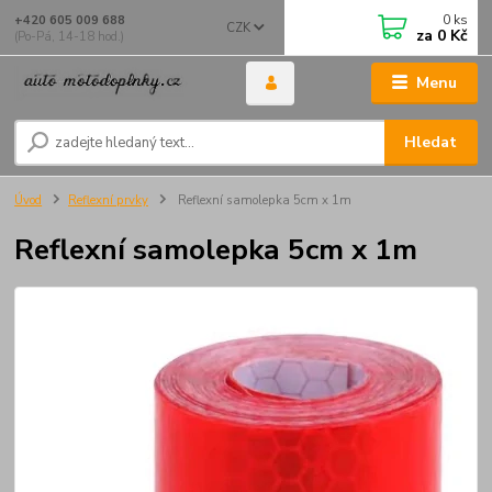
0
ks
+420 605 009 688
CZK
za
0 Kč
(Po-Pá, 14-18 hod.)
Menu
Hledat
Úvod
Reflexní prvky
Reflexní samolepka 5cm x 1m
Reflexní samolepka 5cm x 1m