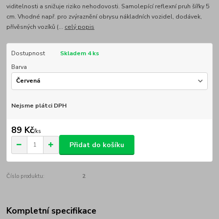
viditelnosti a snižuje riziko nehodovosti. Samolepící reflexní pruh šířky 5
cm. Vhodné např. pro zvýraznění obrysu nákladních vozidel, dodávek,
přívěsných vozíků (...
celý popis
Dostupnost
Skladem 4 ks
Barva
Nejsme plátci DPH
89 Kč
/
ks
Přidat do košíku
Číslo produktu:
2
Kompletní specifikace