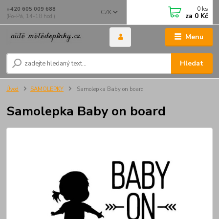
0
ks
+420 605 009 688
CZK
za
0 Kč
(Po-Pá, 14-18 hod.)
Menu
Hledat
Úvod
SAMOLEPKY
Samolepka Baby on board
Samolepka Baby on board