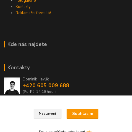
Fotogalerie
Kontakty
Reklamační formulář
Kde nás najdete
Kontakty
Dominik Havlík
+420 605 009 688
(Po-Pá, 14-18 hod.)
domca.havlik@centrum.cz
Souhlasím
Nastavení
Souhlas můžete odmítnout
zde
.