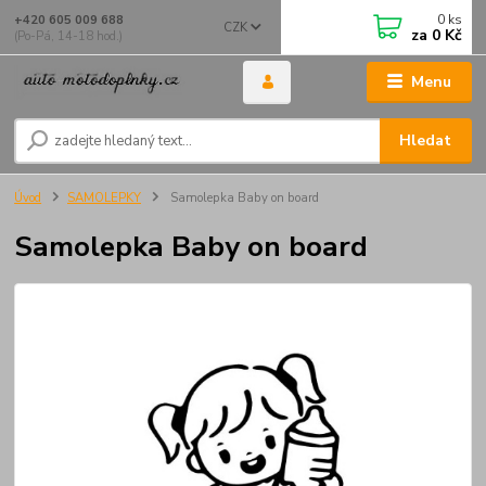
0
ks
+420 605 009 688
CZK
za
0 Kč
(Po-Pá, 14-18 hod.)
Menu
Hledat
Úvod
SAMOLEPKY
Samolepka Baby on board
Samolepka Baby on board