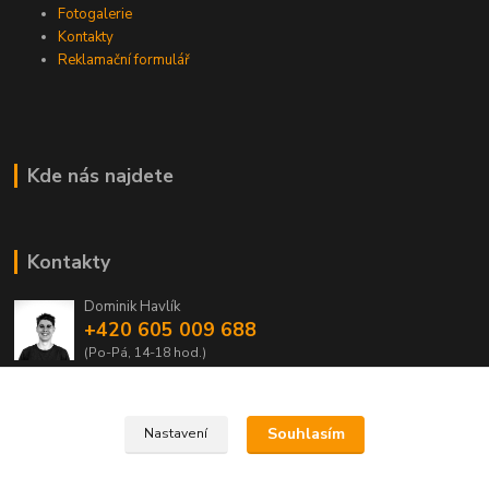
Fotogalerie
Kontakty
Reklamační formulář
Kde nás najdete
Kontakty
Dominik Havlík
+420 605 009 688
(Po-Pá, 14-18 hod.)
domca.havlik@centrum.cz
Souhlasím
Nastavení