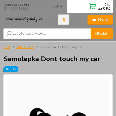
0
ks
+420 605 009 688
CZK
za
0 Kč
(Po-Pá, 14-18 hod.)
Menu
Hledat
Úvod
SAMOLEPKY
Samolepka Dont touch my car
Samolepka Dont touch my car
Novinka