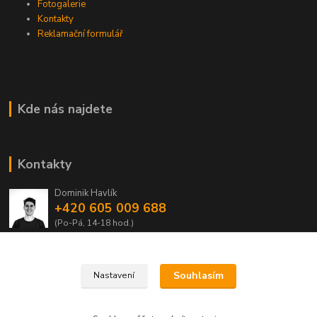
Fotogalerie
Kontakty
Reklamační formulář
Kde nás najdete
Kontakty
Dominik Havlík
+420 605 009 688
(Po-Pá, 14-18 hod.)
domca.havlik@centrum.cz
Souhlasím
Nastavení