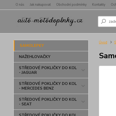
O nás
Jak nakupovat
Obchodní podmínky
Kontakty
Oc
Úvod
SAMOLEPKY
Samo
NAŽEHLOVAČKY
STŘEDOVÉ POKLIČKY DO KOL
- JAGUAR
STŘEDOVÉ POKLIČKY DO KOL
- MERCEDES BENZ
STŘEDOVÉ POKLIČKY DO KOL
- SEAT
STŘEDOVÉ POKLIČKY DO KOL