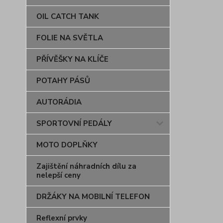
OIL CATCH TANK
FOLIE NA SVĚTLA
PŘÍVĚŠKY NA KLÍČE
POTAHY PÁSŮ
AUTORÁDIA
SPORTOVNÍ PEDÁLY
MOTO DOPLŇKY
Zajištění náhradních dílu za
nelepší ceny
DRŽÁKY NA MOBILNÍ TELEFON
Reflexní prvky