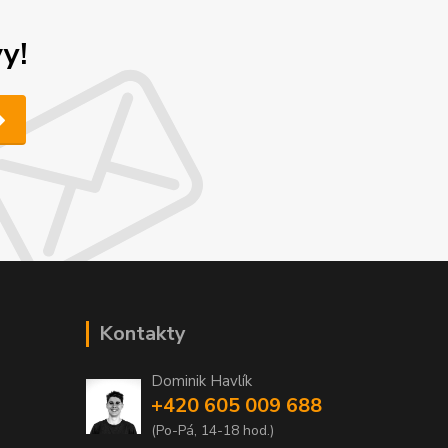
y!
Kontakty
Dominik Havlík
+420 605 009 688
(Po-Pá, 14-18 hod.)