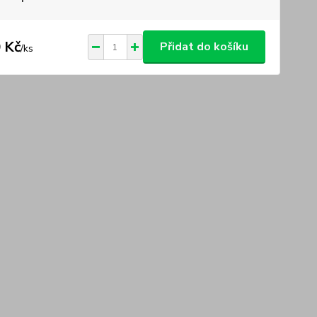
 Kč
Přidat do košíku
/
ks