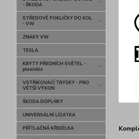
- ŠKODA
STŘEDOVÉ POKLIČKY DO KOL
- VW
ZNAKY VW
TESLA
KRYTY PŘEDNÍCH SVĚTEL -
plexisklo
VSTŘIKOVACÍ TRYSKY - PRO
VĚTŠÍ VÝKON
ŠKODA DOPLŃKY
UNIVERSÁLNÍ LÍZÁTKA
Komple
PŘÍTLAČNÁ KŘIDÉLKA