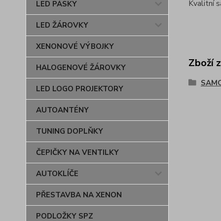
Kvalitní 
LED PÁSKY
LED ŽÁROVKY
XENONOVÉ VÝBOJKY
Zboží 
HALOGENOVÉ ŽÁROVKY
SAM
LED LOGO PROJEKTORY
AUTOANTÉNY
TUNING DOPLŇKY
ČEPIČKY NA VENTILKY
AUTOKLÍČE
PŘESTAVBA NA XENON
PODLOŽKY SPZ