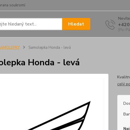
hrana soukromí
Nevíte
Hledat
+420
(Po-Pá
SAMOLEPKY
Samolepka Honda - levá
lepka Honda - levá
Kvalitn
celý p
Dos
Bar
Nej