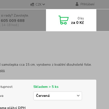
Přihlášení
CZK
 si rady? Zavolejte.
0
ks
 605 009 688
za
0 Kč
, 14-18 hod.)
í samolepka cca 15 cm, vyrobeno z kvalitní dlouholeté folie.
opis
tupnost
Skladem > 5 ks
va
sme plátci DPH