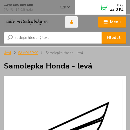
0
ks
+420 605 009 688
CZK
za
0 Kč
(Po-Pá, 14-18 hod.)
Menu
Hledat
Úvod
SAMOLEPKY
Samolepka Honda - levá
Samolepka Honda - levá