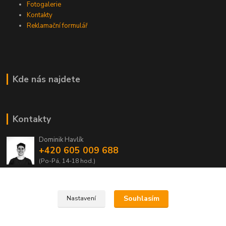
Fotogalerie
Kontakty
Reklamační formulář
Kde nás najdete
Kontakty
Dominik Havlík
+420 605 009 688
(Po-Pá, 14-18 hod.)
domca.havlik@centrum.cz
Souhlasím
Nastavení