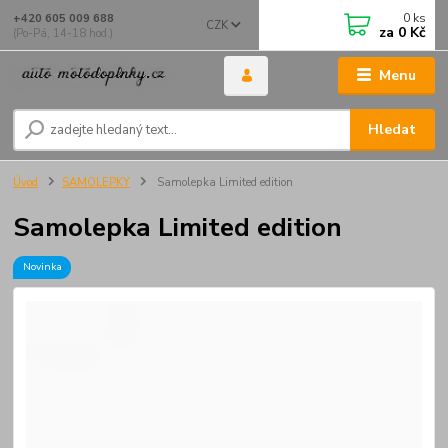
0
ks
+420 605 009 688
CZK
za
0 Kč
(Po-Pá, 14-18 hod.)
Menu
Hledat
Úvod
SAMOLEPKY
Samolepka Limited edition
Samolepka Limited edition
Novinka