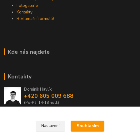
Fotogalerie
Kontakty
Reklamační formulář
Kde nás najdete
Kontakty
Dominik Havlík
+420 605 009 688
(Po-Pá, 14-18 hod.)
domca.havlik@centrum.cz
Souhlasím
Nastavení