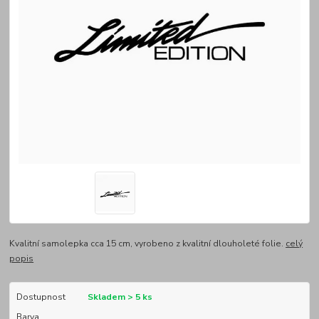
Kvalitní samolepka cca 15 cm, vyrobeno z kvalitní dlouholeté folie.
celý
popis
Dostupnost
Skladem > 5 ks
Barva