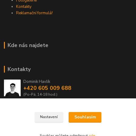
Fotogalerie
Kontakty
Reklamační formulář
Kde nás najdete
Kontakty
Dominik Havlík
+420 605 009 688
(Po-Pá, 14-18 hod.)
domca.havlik@centrum.cz
Souhlasím
Nastavení
Souhlas můžete odmítnout
zde
.