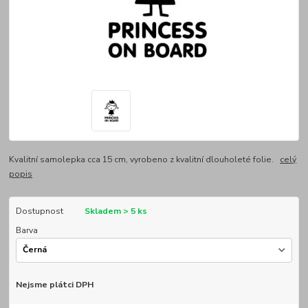
Kvalitní samolepka cca 15 cm, vyrobeno z kvalitní dlouholeté folie.
celý
popis
Dostupnost
Skladem > 5 ks
Barva
Nejsme plátci DPH