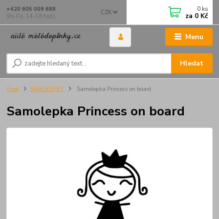
0
ks
+420 605 009 688
CZK
za
0 Kč
(Po-Pá, 14-18 hod.)
Menu
Hledat
Úvod
SAMOLEPKY
Samolepka Princess on board
Samolepka Princess on board