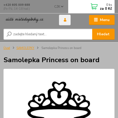
0
ks
+420 605 009 688
CZK
za
0 Kč
(Po-Pá, 14-18 hod.)
Menu
Hledat
Úvod
SAMOLEPKY
Samolepka Princess on board
Samolepka Princess on board