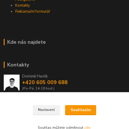
Kontakty
Reklamační formulář
Kde nás najdete
Kontakty
Dominik Havlík
+420 605 009 688
(Po-Pá, 14-18 hod.)
domca.havlik@centrum.cz
Souhlasím
Nastavení
Souhlas můžete odmítnout
zde
.