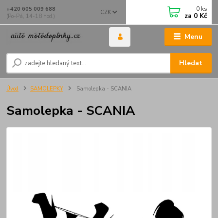
0
ks
+420 605 009 688
CZK
za
0 Kč
(Po-Pá, 14-18 hod.)
Menu
Hledat
Úvod
SAMOLEPKY
Samolepka - SCANIA
Samolepka - SCANIA