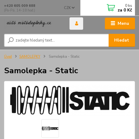
0
ks
+420 605 009 688
CZK
za
0 Kč
(Po-Pá, 14-18 hod.)
Menu
Hledat
Úvod
SAMOLEPKY
Samolepka - Static
Samolepka - Static