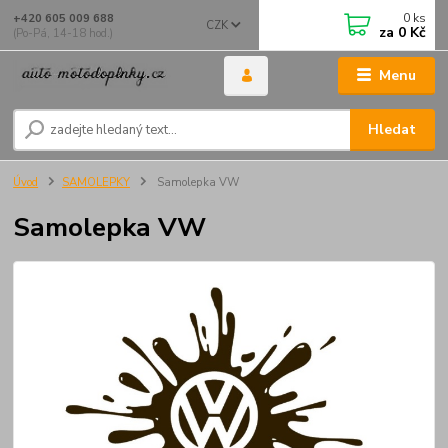
0
ks
+420 605 009 688
CZK
za
0 Kč
(Po-Pá, 14-18 hod.)
Menu
Hledat
Úvod
SAMOLEPKY
Samolepka VW
Samolepka VW