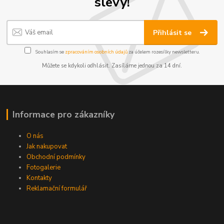
slevy!
Přihlásit se
Souhlasím se
zpracováním osobních údajů
za účelem rozesílky newsletteru.
Můžete se kdykoli odhlásit. Zasíláme jednou za 14 dní.
Informace pro zákazníky
O nás
Jak nakupovat
Obchodní podmínky
Fotogalerie
Kontakty
Reklamační formulář