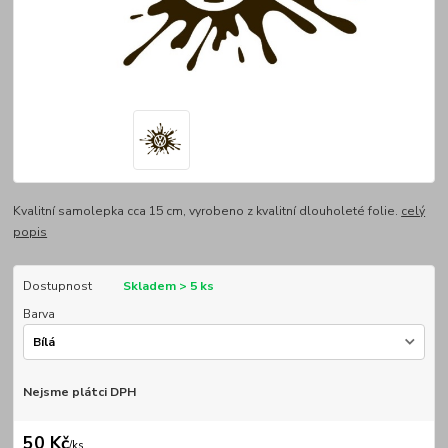
Kvalitní samolepka cca 15 cm, vyrobeno z kvalitní dlouholeté folie.
celý
popis
Dostupnost
Skladem > 5 ks
Barva
Nejsme plátci DPH
50 Kč
/
ks