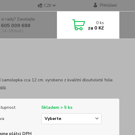
Přihlášení
CZK
 si rady? Zavolejte.
0
ks
 605 009 688
za
0 Kč
, 14-18 hod.)
í samolepka cca 12 cm, vyrobeno z kvalitní dlouholeté folie.
opis
tupnost
Skladem > 5 ks
va
sme plátci DPH