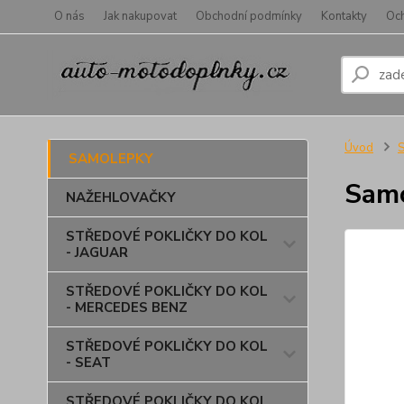
O nás
Jak nakupovat
Obchodní podmínky
Kontakty
Oc
Úvod
SAMOLEPKY
Samo
NAŽEHLOVAČKY
STŘEDOVÉ POKLIČKY DO KOL
- JAGUAR
STŘEDOVÉ POKLIČKY DO KOL
- MERCEDES BENZ
STŘEDOVÉ POKLIČKY DO KOL
- SEAT
STŘEDOVÉ POKLIČKY DO KOL