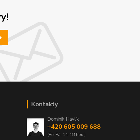
y!
Kontakty
Dominik Havlík
+420 605 009 688
(Po-Pá, 14-18 hod.)