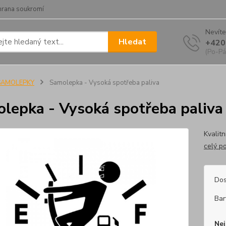
hrana soukromí
Nevíte
Hledat
+420
(Po-Pá
SAMOLEPKY
Samolepka - Vysoká spotřeba paliva
lepka - Vysoká spotřeba paliva
Kvalitn
celý p
Dos
Bar
Nej