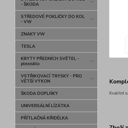
- ŠKODA
STŘEDOVÉ POKLIČKY DO KOL
- VW
ZNAKY VW
TESLA
KRYTY PŘEDNÍCH SVĚTEL -
plexisklo
VSTŘIKOVACÍ TRYSKY - PRO
Komple
VĚTŠÍ VÝKON
Kvalitní 
ŠKODA DOPLŃKY
UNIVERSÁLNÍ LÍZÁTKA
PŘÍTLAČNÁ KŘIDÉLKA
Zboží 