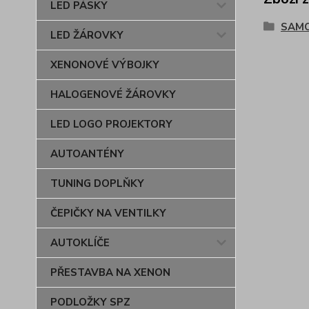
LED PÁSKY
SAM
LED ŽÁROVKY
XENONOVÉ VÝBOJKY
HALOGENOVÉ ŽÁROVKY
LED LOGO PROJEKTORY
AUTOANTÉNY
TUNING DOPLŇKY
ČEPIČKY NA VENTILKY
AUTOKLÍČE
PŘESTAVBA NA XENON
PODLOŽKY SPZ