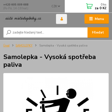
0
ks
+420 605 009 688
CZK
za
0 Kč
(Po-Pá, 14-18 hod.)
Menu
Hledat
Úvod
SAMOLEPKY
Samolepka - Vysoká spotřeba paliva
Samolepka - Vysoká spotřeba
paliva