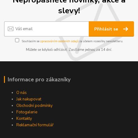
slevy!
Přihlásit se
Souhlasím se
zpracováním osobních údajů
za účelem rozesílky newsletteru.
Můžete se kdykoli odhlásit. Zasíláme jednou za 14 dní.
Informace pro zákazníky
O nás
Jak nakupovat
Obchodní podmínky
Fotogalerie
Kontakty
Reklamační formulář