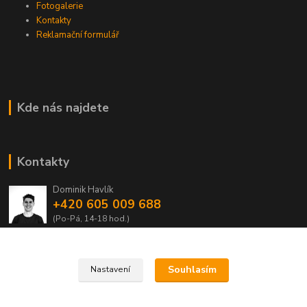
Fotogalerie
Kontakty
Reklamační formulář
Kde nás najdete
Kontakty
Dominik Havlík
+420 605 009 688
(Po-Pá, 14-18 hod.)
domca.havlik@centrum.cz
Souhlasím
Nastavení