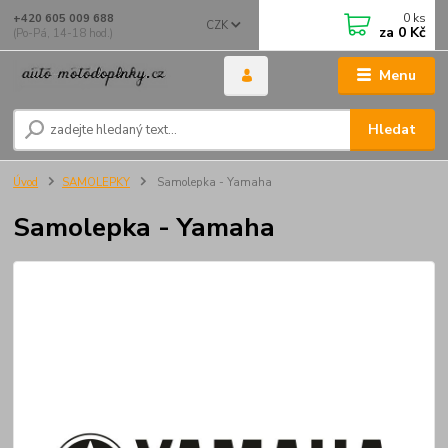
0
ks
+420 605 009 688
CZK
za
0 Kč
(Po-Pá, 14-18 hod.)
Menu
Hledat
Úvod
SAMOLEPKY
Samolepka - Yamaha
Samolepka - Yamaha