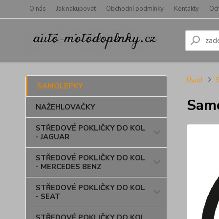
O nás
Jak nakupovat
Obchodní podmínky
Kontakty
Oc
Úvod
SAMOLEPKY
Sam
NAŽEHLOVAČKY
STŘEDOVÉ POKLIČKY DO KOL
- JAGUAR
STŘEDOVÉ POKLIČKY DO KOL
- MERCEDES BENZ
STŘEDOVÉ POKLIČKY DO KOL
- SEAT
STŘEDOVÉ POKLIČKY DO KOL