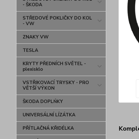
- ŠKODA
STŘEDOVÉ POKLIČKY DO KOL
- VW
ZNAKY VW
TESLA
KRYTY PŘEDNÍCH SVĚTEL -
plexisklo
VSTŘIKOVACÍ TRYSKY - PRO
VĚTŠÍ VÝKON
ŠKODA DOPLŃKY
UNIVERSÁLNÍ LÍZÁTKA
Komple
PŘÍTLAČNÁ KŘIDÉLKA