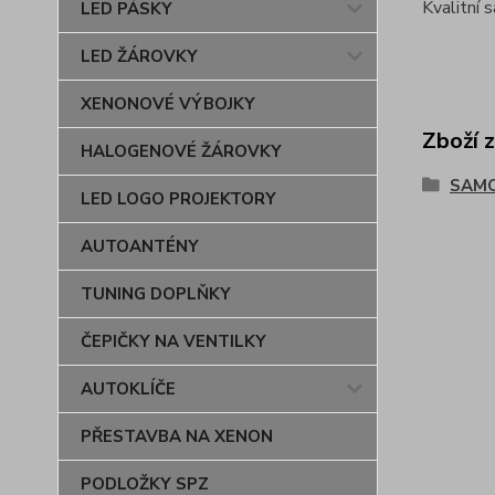
Kvalitní 
LED PÁSKY
LED ŽÁROVKY
XENONOVÉ VÝBOJKY
Zboží 
HALOGENOVÉ ŽÁROVKY
SAM
LED LOGO PROJEKTORY
AUTOANTÉNY
TUNING DOPLŇKY
ČEPIČKY NA VENTILKY
AUTOKLÍČE
PŘESTAVBA NA XENON
PODLOŽKY SPZ