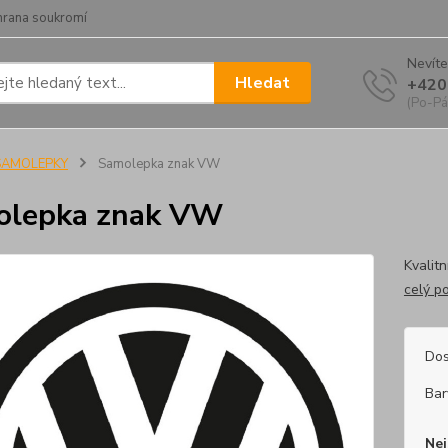
hrana soukromí
Nevíte
Hledat
+420
(Po-Pá
SAMOLEPKY
Samolepka znak VW
olepka znak VW
Kvalitn
celý p
Dos
Bar
Nej