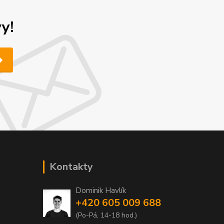
y!
Kontakty
Dominik Havlík
+420 605 009 688
(Po-Pá, 14-18 hod.)