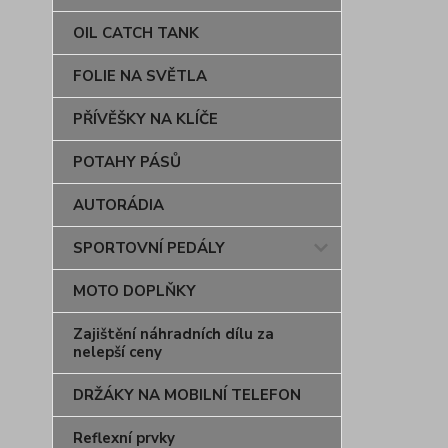
OIL CATCH TANK
FOLIE NA SVĚTLA
PŘÍVĚŠKY NA KLÍČE
POTAHY PÁSŮ
AUTORÁDIA
SPORTOVNÍ PEDÁLY
MOTO DOPLŇKY
Zajištění náhradních dílu za
nelepší ceny
DRŽÁKY NA MOBILNÍ TELEFON
Reflexní prvky