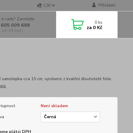
Přihlášení
CZK
 si rady? Zavolejte.
0
ks
 605 009 688
za
0 Kč
, 14-18 hod.)
í samolepka cca 15 cm, vyrobeno z kvalitní dlouholeté folie.
opis
tupnost
Není skladem
va
sme plátci DPH