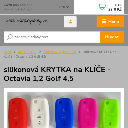
0
ks
+420 605 009 688
CZK
za
0 Kč
(Po-Pá, 14-18 hod.)
Menu
Hledat
Úvod
AUTOKLÍČE
Silikonové krytky Klíčů
silikonová KRYTKA na
KLÍČE - Octavia 1,2 Golf 4,5
silikonová KRYTKA na KLÍČE -
Octavia 1,2 Golf 4,5