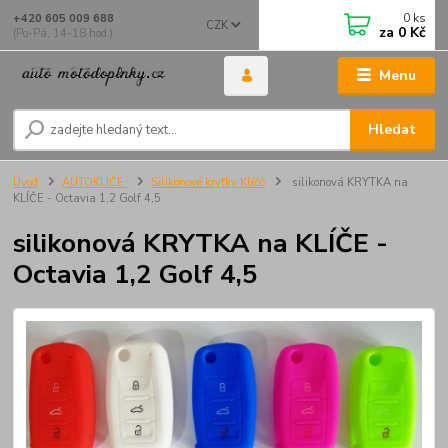
0
ks
+420 605 009 688
CZK
za
0 Kč
(Po-Pá, 14-18 hod.)
Menu
Hledat
Úvod
AUTOKLÍČE
Silikonové krytky Klíčů
silikonová KRYTKA na
KLÍČE - Octavia 1,2 Golf 4,5
silikonová KRYTKA na KLÍČE -
Octavia 1,2 Golf 4,5