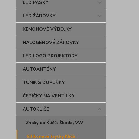
LED PÁSKY
LED ŽÁROVKY
XENONOVÉ VÝBOJKY
HALOGENOVÉ ŽÁROVKY
LED LOGO PROJEKTORY
AUTOANTÉNY
TUNING DOPLŇKY
ČEPIČKY NA VENTILKY
AUTOKLÍČE
Znaky do Klíčů: Škoda, VW
Silikonové krytky Klíčů