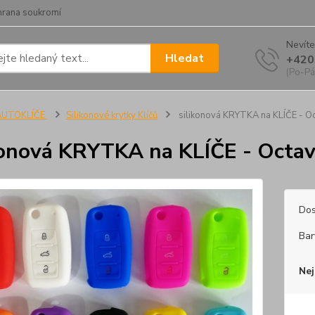
hrana soukromí
Nevíte
Hledat
+420
(Po-Pá
AUTOKLÍČE
Silikonové krytky Klíčů
silikonová KRYTKA na KLÍČE - Oct
konová KRYTKA na KLÍČE - Octavi
Dos
Bar
Nej