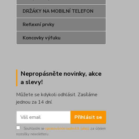
DRŽÁKY NA MOBILNÍ TELEFON
Reflexní prvky
Koncovky výfuku
Nepropásněte novinky, akce
a slevy!
Můžete se kdykoli odhlásit. Zasíláme
jednou za 14 dní.
Přihlásit se
Souhlasím se
zpracováním osobních údajů
za účelem
rozesílky newsletteru.