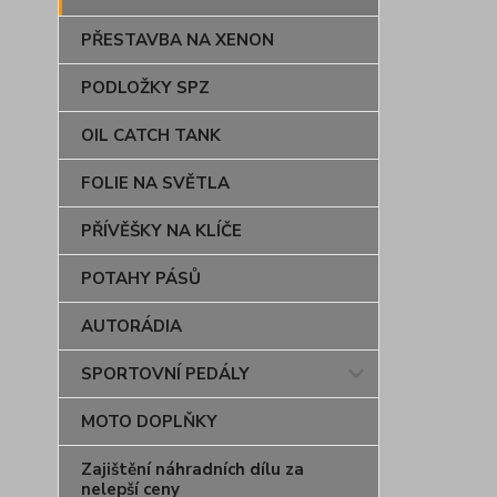
PŘESTAVBA NA XENON
PODLOŽKY SPZ
OIL CATCH TANK
FOLIE NA SVĚTLA
PŘÍVĚŠKY NA KLÍČE
POTAHY PÁSŮ
AUTORÁDIA
SPORTOVNÍ PEDÁLY
MOTO DOPLŇKY
Zajištění náhradních dílu za
nelepší ceny