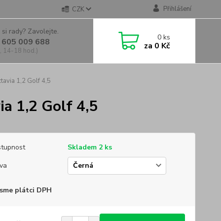
Přihlášení
CZK
 si rady? Zavolejte.
0
ks
 605 009 688
za
0 Kč
, 14-18 hod.)
avia 1,2 Golf 4,5
a 1,2 Golf 4,5
tupnost
Skladem 2 ks
va
sme plátci DPH