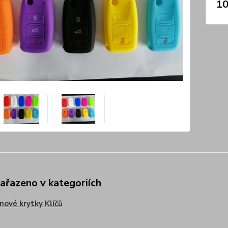
10
zařazeno v kategoriích
onové krytky Klíčů