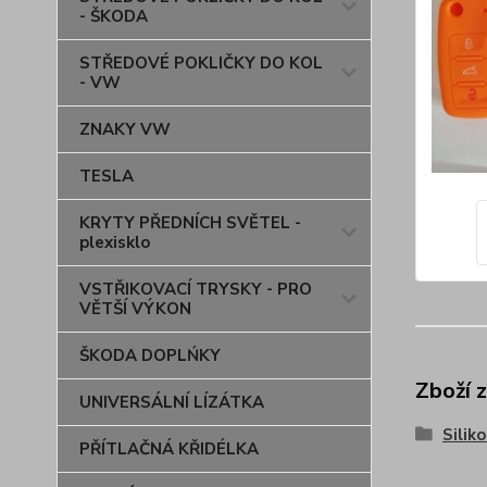
- ŠKODA
STŘEDOVÉ POKLIČKY DO KOL
- VW
ZNAKY VW
TESLA
KRYTY PŘEDNÍCH SVĚTEL -
plexisklo
VSTŘIKOVACÍ TRYSKY - PRO
VĚTŠÍ VÝKON
ŠKODA DOPLŃKY
Zboží 
UNIVERSÁLNÍ LÍZÁTKA
Silik
PŘÍTLAČNÁ KŘIDÉLKA