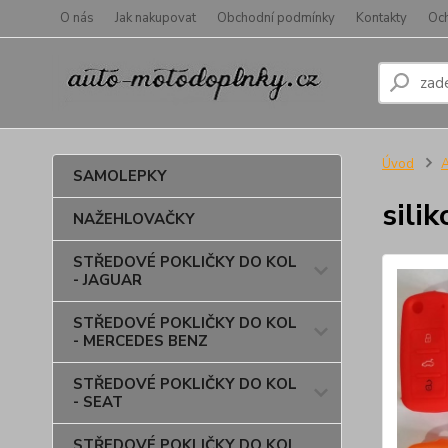
O nás
Jak nakupovat
Obchodní podmínky
Kontakty
Oc
Úvod
SAMOLEPKY
sili
NAŽEHLOVAČKY
STŘEDOVÉ POKLIČKY DO KOL
- JAGUAR
STŘEDOVÉ POKLIČKY DO KOL
- MERCEDES BENZ
STŘEDOVÉ POKLIČKY DO KOL
- SEAT
STŘEDOVÉ POKLIČKY DO KOL